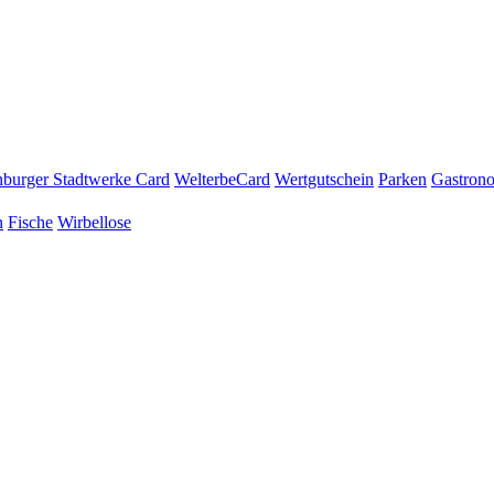
burger Stadtwerke Card
WelterbeCard
Wertgutschein
Parken
Gastron
n
Fische
Wirbellose