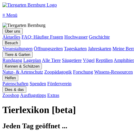
≡
Menü
Über uns
Aktuelles
FAQ: Häufige Fragen
Hochwasser
Geschichte
Besuch
Veranstaltungen
Öffnungszeiten
Tageskarten
Jahreskarten
Meine Bern
Tiere & Garten
Rundgang
Lageplan
Alle Tiere
Säugetiere
Vögel
Reptilien
Amphibie
Kennen & Schützen
Natur- & Artenschutz
Zoopädagogik
Forschung
Wissens-Ressourcen
Helfen
Patenschaften
Spenden
Förderverein
Dies & das
Zooshop
Ausflugstipps
Extras
Tierlexikon [beta]
Jeden Tag geöffnet ...