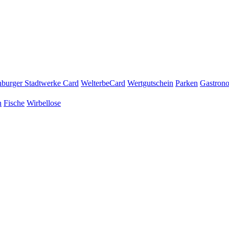
burger Stadtwerke Card
WelterbeCard
Wertgutschein
Parken
Gastron
n
Fische
Wirbellose