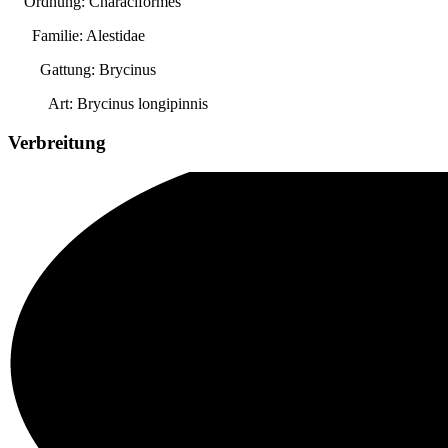
Ordnung: Characiformes
Familie: Alestidae
Gattung:
Brycinus
Art:
Brycinus longipinnis
Verbreitung