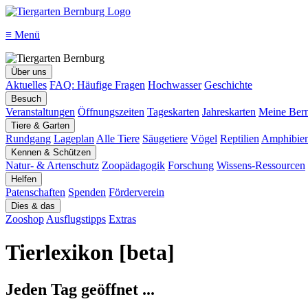
≡
Menü
Über uns
Aktuelles
FAQ: Häufige Fragen
Hochwasser
Geschichte
Besuch
Veranstaltungen
Öffnungszeiten
Tageskarten
Jahreskarten
Meine Bern
Tiere & Garten
Rundgang
Lageplan
Alle Tiere
Säugetiere
Vögel
Reptilien
Amphibie
Kennen & Schützen
Natur- & Artenschutz
Zoopädagogik
Forschung
Wissens-Ressourcen
Helfen
Patenschaften
Spenden
Förderverein
Dies & das
Zooshop
Ausflugstipps
Extras
Tierlexikon [beta]
Jeden Tag geöffnet ...