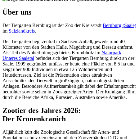
Über uns
Der Tiergarten Bernburg ist der Zoo der Kreisstadt
Bernburg (Saale)
im
Salzlandkreis
.
Der Tiergarten liegt zentral in Sachsen-Anhalt, jeweils rund 40
Kilometer von den Städten Halle, Magdeburg und Dessau entfernt.
Als Teil des Naherholungsgebietes Krumbholz im
Naturpark
Unteres Saaletal
befindet sich der Tiergarten Bernburg direkt an der
Saale. 1909 gegründet, umfasst er heute eine Fläche von 8,5 ha und
zeigt über 900 Individuen in etwa 125 Wildtierarten und
Haustierrassen. Ziel ist die Präsentation eines attraktiven
Ausschnittes der Tierwelt in großzügigen, naturnah gestalteten
Anlagen. Besondere Aufmerksamkeit gilt dabei der Erhaltungszucht
bedrohter sowie selten in Zoos gezeigter Arten. Der Rundgang führt
durch die Bereiche Afrika, Eurasien, Australien sowie Amerika.
Zootier des Jahres 2026:
Der Kronenkranich
Alljährlich kürt die Zoologische Gesellschaft für Arten- und
Populationsschutz gemeinsam mit den Zooverbänden DTG und