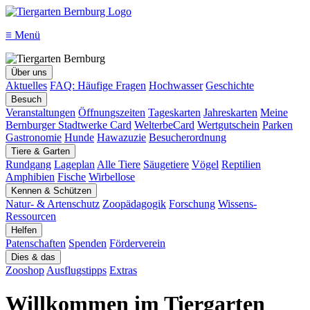
≡
Menü
Über uns
Aktuelles
FAQ: Häufige Fragen
Hochwasser
Geschichte
Besuch
Veranstaltungen
Öffnungszeiten
Tageskarten
Jahreskarten
Meine
Bernburger Stadtwerke Card
WelterbeCard
Wertgutschein
Parken
Gastronomie
Hunde
Hawazuzie
Besucherordnung
Tiere & Garten
Rundgang
Lageplan
Alle Tiere
Säugetiere
Vögel
Reptilien
Amphibien
Fische
Wirbellose
Kennen & Schützen
Natur- & Artenschutz
Zoopädagogik
Forschung
Wissens-
Ressourcen
Helfen
Patenschaften
Spenden
Förderverein
Dies & das
Zooshop
Ausflugstipps
Extras
Willkommen im Tiergarten