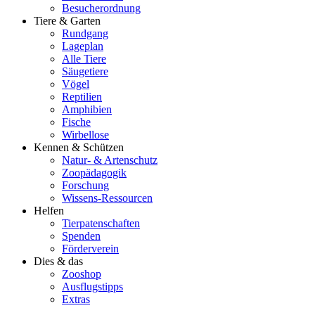
Besucherordnung
Tiere & Garten
Rundgang
Lageplan
Alle Tiere
Säugetiere
Vögel
Reptilien
Amphibien
Fische
Wirbellose
Kennen & Schützen
Natur- & Artenschutz
Zoopädagogik
Forschung
Wissens-Ressourcen
Helfen
Tierpatenschaften
Spenden
Förderverein
Dies & das
Zooshop
Ausflugstipps
Extras