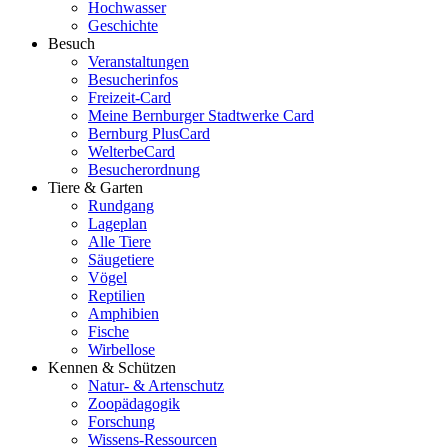
Hochwasser
Geschichte
Besuch
Veranstaltungen
Besucherinfos
Freizeit-Card
Meine Bernburger Stadtwerke Card
Bernburg PlusCard
WelterbeCard
Besucherordnung
Tiere & Garten
Rundgang
Lageplan
Alle Tiere
Säugetiere
Vögel
Reptilien
Amphibien
Fische
Wirbellose
Kennen & Schützen
Natur- & Artenschutz
Zoopädagogik
Forschung
Wissens-Ressourcen