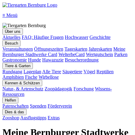
≡
Menü
Über uns
Aktuelles
FAQ: Häufige Fragen
Hochwasser
Geschichte
Besuch
Veranstaltungen
Öffnungszeiten
Tageskarten
Jahreskarten
Meine
Bernburger Stadtwerke Card
WelterbeCard
Wertgutschein
Parken
Gastronomie
Hunde
Hawazuzie
Besucherordnung
Tiere & Garten
Rundgang
Lageplan
Alle Tiere
Säugetiere
Vögel
Reptilien
Amphibien
Fische
Wirbellose
Kennen & Schützen
Natur- & Artenschutz
Zoopädagogik
Forschung
Wissens-
Ressourcen
Helfen
Patenschaften
Spenden
Förderverein
Dies & das
Zooshop
Ausflugstipps
Extras
Meine Bernburger Stadtwerke