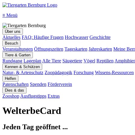
≡
Menü
Über uns
Aktuelles
FAQ: Häufige Fragen
Hochwasser
Geschichte
Besuch
Veranstaltungen
Öffnungszeiten
Tageskarten
Jahreskarten
Meine Bern
Tiere & Garten
Rundgang
Lageplan
Alle Tiere
Säugetiere
Vögel
Reptilien
Amphibie
Kennen & Schützen
Natur- & Artenschutz
Zoopädagogik
Forschung
Wissens-Ressourcen
Helfen
Patenschaften
Spenden
Förderverein
Dies & das
Zooshop
Ausflugstipps
Extras
WelterbeCard
Jeden Tag geöffnet ...