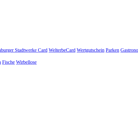
burger Stadtwerke Card
WelterbeCard
Wertgutschein
Parken
Gastron
n
Fische
Wirbellose