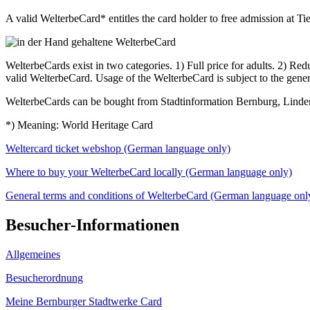
A valid WelterbeCard* entitles the card holder to free admission at Ti
WelterbeCards exist in two categories. 1) Full price for adults. 2) Red
valid WelterbeCard. Usage of the WelterbeCard is subject to the gen
WelterbeCards can be bought from Stadtinformation Bernburg, Lindenpla
*) Meaning: World Heritage Card
Weltercard ticket webshop (German language only)
Where to buy your WelterbeCard locally (German language only)
General terms and conditions of WelterbeCard (German language onl
Besucher-Informationen
Allgemeines
Besucherordnung
Meine Bernburger Stadtwerke Card