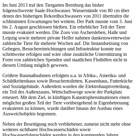
Im Juni 2013 traf den Tiergarten Bernburg das bisher
folgenschwerste Saale-Hochwasser. Wasserstände von 80 cm über
denen des bisherigen Rekordhochwassers von 2011 übertrafen die
schlimmsten Erwartungen bei weitem. Der Park musste vom 3. Juni
bis 2. August geschlossen bleiben. Ein erheblicher Teil der Tiere
musste evakuiert werden. Die Zoos von Aschersleben, Halle und
Leipzig sowie mehrere private Helfer nahmen dankenswerterweise
zahlreiche Tiere für mehrere Wochen auf. Die Instandsetzung von
Gehegen, Besuchereinrichtungen und Infrastruktur konnte nur
schrittweise erfolgen und wäre ohne zusätzliche Unterstützung in
Form von zahlreichen Spenden und staatlichen Fluthilfen nicht in
diesem Umfang möglich gewesen.
Größere Baumaßnahmen erfolgten u.a. in Afrika-, Amerika- und
Schildkrötenhaus sowie Besuchertoiletten, Kassenhaus, Futterküche
und Sozialgebäude. Außerdem wurden die Elektrohauptverteilung,
ein Teil des Außenzauns, Wirtschaftswege sowie der Parkplatz
erneuert. Mit dem Ziel, in künftigen Katastrophensituationen einen
möglichst großen Teil der Tiere vorübergehend in Eigenbetreuung
evakuieren zu können, wurde darüber hinaus der Ausbau eines
Ausweichobjekts begonnen.
Neben der Beseitigung noch verbliebener, zumeist nicht mehr ohne
weiteres sichtbarer Hochwasserschäden sowie
Hochwasserfolgeschäden werden in den kommenden Jahren