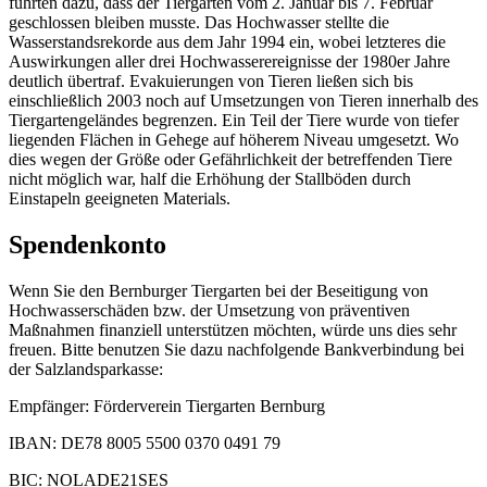
führten dazu, dass der Tiergarten vom 2. Januar bis 7. Februar
geschlossen bleiben musste. Das Hochwasser stellte die
Wasserstandsrekorde aus dem Jahr 1994 ein, wobei letzteres die
Auswirkungen aller drei Hochwasserereignisse der 1980er Jahre
deutlich übertraf. Evakuierungen von Tieren ließen sich bis
einschließlich 2003 noch auf Umsetzungen von Tieren innerhalb des
Tiergartengeländes begrenzen. Ein Teil der Tiere wurde von tiefer
liegenden Flächen in Gehege auf höherem Niveau umgesetzt. Wo
dies wegen der Größe oder Gefährlichkeit der betreffenden Tiere
nicht möglich war, half die Erhöhung der Stallböden durch
Einstapeln geeigneten Materials.
Spendenkonto
Wenn Sie den Bernburger Tiergarten bei der Beseitigung von
Hochwasserschäden bzw. der Umsetzung von präventiven
Maßnahmen finanziell unterstützen möchten, würde uns dies sehr
freuen. Bitte benutzen Sie dazu nachfolgende Bankverbindung bei
der Salzlandsparkasse:
Empfänger:
Förderverein Tiergarten Bernburg
IBAN:
DE78 8005 5500 0370 0491 79
BIC:
NOLADE21SES