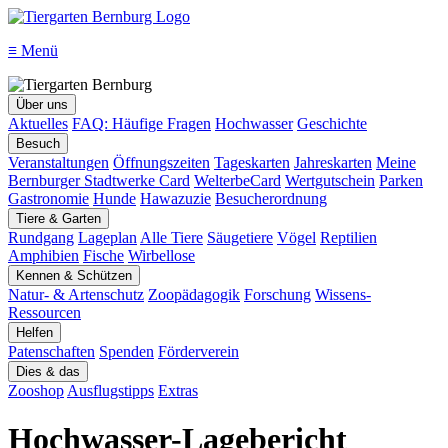
≡
Menü
Über uns
Aktuelles
FAQ: Häufige Fragen
Hochwasser
Geschichte
Besuch
Veranstaltungen
Öffnungszeiten
Tageskarten
Jahreskarten
Meine
Bernburger Stadtwerke Card
WelterbeCard
Wertgutschein
Parken
Gastronomie
Hunde
Hawazuzie
Besucherordnung
Tiere & Garten
Rundgang
Lageplan
Alle Tiere
Säugetiere
Vögel
Reptilien
Amphibien
Fische
Wirbellose
Kennen & Schützen
Natur- & Artenschutz
Zoopädagogik
Forschung
Wissens-
Ressourcen
Helfen
Patenschaften
Spenden
Förderverein
Dies & das
Zooshop
Ausflugstipps
Extras
Hochwasser-Lagebericht