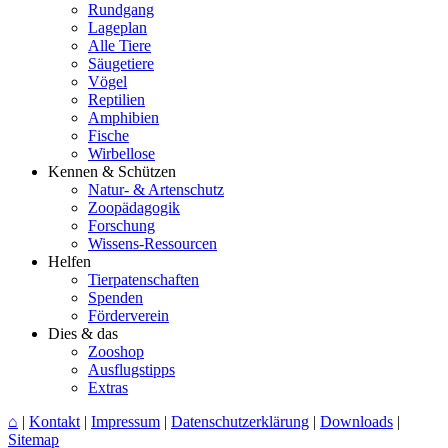
Rundgang
Lageplan
Alle Tiere
Säugetiere
Vögel
Reptilien
Amphibien
Fische
Wirbellose
Kennen & Schützen
Natur- & Artenschutz
Zoopädagogik
Forschung
Wissens-Ressourcen
Helfen
Tierpatenschaften
Spenden
Förderverein
Dies & das
Zooshop
Ausflugstipps
Extras
⌂
|
Kontakt
|
Impressum
|
Datenschutzerklärung
|
Downloads
|
Sitemap