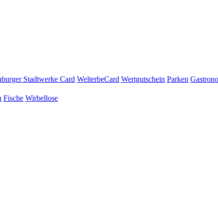
burger Stadtwerke Card
WelterbeCard
Wertgutschein
Parken
Gastron
n
Fische
Wirbellose