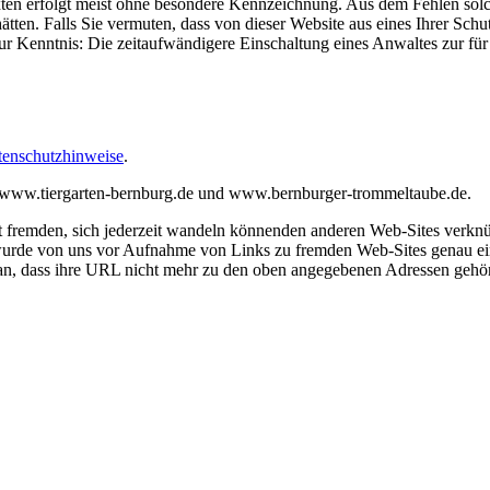
ten erfolgt meist ohne besondere Kennzeichnung. Aus dem Fehlen solc
tten. Falls Sie vermuten, dass von dieser Website aus eines Ihrer Schut
ur Kenntnis: Die zeitaufwändigere Einschaltung eines Anwaltes zur für
tenschutzhinweise
.
en www.tiergarten-bernburg.de und www.bernburger-trommeltaube.de.
t fremden, sich jederzeit wandeln könnenden anderen Web-Sites verknüp
 wurde von uns vor Aufnahme von Links zu fremden Web-Sites genau einm
ran, dass ihre URL nicht mehr zu den oben angegebenen Adressen gehör