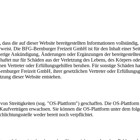
 die auf dieser Website bereitgestellten Informationen vollständig, ric
rweist. Die BFG-Bernburger Freizeit GmbH ist für den Inhalt einer Seite
erige Ankündigung, Änderungen oder Ergänzungen der bereitgestellte
ftet nur für Schäden aus der Verletzung des Lebens, des Körpers oder 
hen Vertreter oder Erfüllungsgehilfen beruhen. Für sonstige Schäden h
ernburger Freizeit GmbH, ihrer gesetzlichen Vertreter oder Erfüllungs
zung dieser Website entstehen.
n Streitigkeiten (sog. "OS-Plattform") geschaffen. Die OS-Plattform d
ne-Kaufverträgen erwachsen. Sie können die OS-Plattform unter dem fol
lichtungsstelle weder bereit noch verpflichtet.