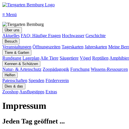
≡
Menü
Über uns
Aktuelles
FAQ: Häufige Fragen
Hochwasser
Geschichte
Besuch
Veranstaltungen
Öffnungszeiten
Tageskarten
Jahreskarten
Meine Bern
Tiere & Garten
Rundgang
Lageplan
Alle Tiere
Säugetiere
Vögel
Reptilien
Amphibie
Kennen & Schützen
Natur- & Artenschutz
Zoopädagogik
Forschung
Wissens-Ressourcen
Helfen
Patenschaften
Spenden
Förderverein
Dies & das
Zooshop
Ausflugstipps
Extras
Impressum
Jeden Tag geöffnet ...