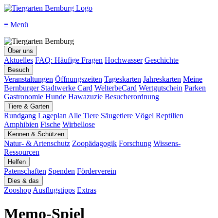
≡
Menü
Über uns
Aktuelles
FAQ: Häufige Fragen
Hochwasser
Geschichte
Besuch
Veranstaltungen
Öffnungszeiten
Tageskarten
Jahreskarten
Meine
Bernburger Stadtwerke Card
WelterbeCard
Wertgutschein
Parken
Gastronomie
Hunde
Hawazuzie
Besucherordnung
Tiere & Garten
Rundgang
Lageplan
Alle Tiere
Säugetiere
Vögel
Reptilien
Amphibien
Fische
Wirbellose
Kennen & Schützen
Natur- & Artenschutz
Zoopädagogik
Forschung
Wissens-
Ressourcen
Helfen
Patenschaften
Spenden
Förderverein
Dies & das
Zooshop
Ausflugstipps
Extras
Memo-Spiel