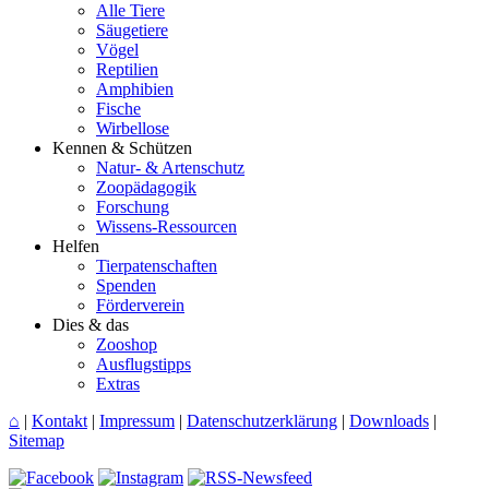
Alle Tiere
Säugetiere
Vögel
Reptilien
Amphibien
Fische
Wirbellose
Kennen & Schützen
Natur- & Artenschutz
Zoopädagogik
Forschung
Wissens-Ressourcen
Helfen
Tierpatenschaften
Spenden
Förderverein
Dies & das
Zooshop
Ausflugstipps
Extras
⌂
|
Kontakt
|
Impressum
|
Datenschutzerklärung
|
Downloads
|
Sitemap