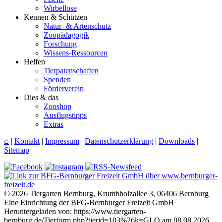
Wirbellose
Kennen & Schützen
Natur- & Artenschutz
Zoopädagogik
Forschung
Wissens-Ressourcen
Helfen
Tierpatenschaften
Spenden
Förderverein
Dies & das
Zooshop
Ausflugstipps
Extras
⌂
|
Kontakt
|
Impressum
|
Datenschutzerklärung
|
Downloads
|
Sitemap
© 2026 Tiergarten Bernburg, Krumbholzallee 3, 06406 Bernburg
Eine Einrichtung der BFG-Bernburger Freizeit GmbH
Heruntergeladen von: https://www.tiergarten-
bernburg.de/Tierform.php?tierid=103%26k=GLO am 08.08.2026