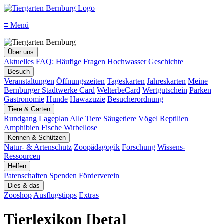
≡
Menü
Über uns
Aktuelles
FAQ: Häufige Fragen
Hochwasser
Geschichte
Besuch
Veranstaltungen
Öffnungszeiten
Tageskarten
Jahreskarten
Meine
Bernburger Stadtwerke Card
WelterbeCard
Wertgutschein
Parken
Gastronomie
Hunde
Hawazuzie
Besucherordnung
Tiere & Garten
Rundgang
Lageplan
Alle Tiere
Säugetiere
Vögel
Reptilien
Amphibien
Fische
Wirbellose
Kennen & Schützen
Natur- & Artenschutz
Zoopädagogik
Forschung
Wissens-
Ressourcen
Helfen
Patenschaften
Spenden
Förderverein
Dies & das
Zooshop
Ausflugstipps
Extras
Tierlexikon [beta]