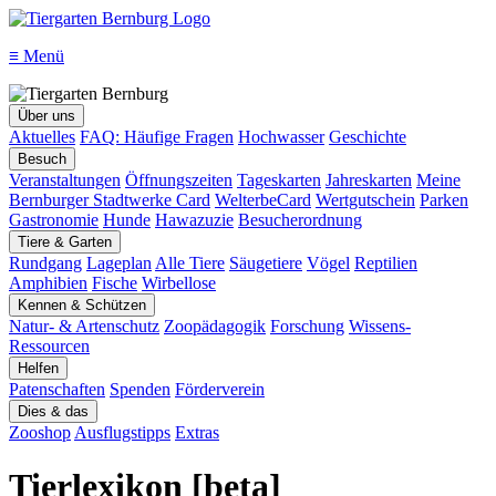
≡
Menü
Über uns
Aktuelles
FAQ: Häufige Fragen
Hochwasser
Geschichte
Besuch
Veranstaltungen
Öffnungszeiten
Tageskarten
Jahreskarten
Meine
Bernburger Stadtwerke Card
WelterbeCard
Wertgutschein
Parken
Gastronomie
Hunde
Hawazuzie
Besucherordnung
Tiere & Garten
Rundgang
Lageplan
Alle Tiere
Säugetiere
Vögel
Reptilien
Amphibien
Fische
Wirbellose
Kennen & Schützen
Natur- & Artenschutz
Zoopädagogik
Forschung
Wissens-
Ressourcen
Helfen
Patenschaften
Spenden
Förderverein
Dies & das
Zooshop
Ausflugstipps
Extras
Tierlexikon [beta]