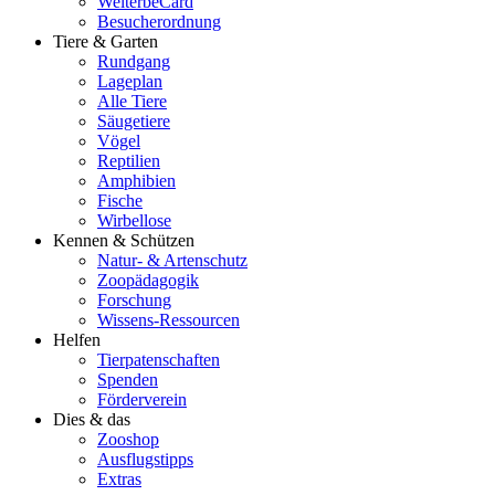
WelterbeCard
Besucherordnung
Tiere & Garten
Rundgang
Lageplan
Alle Tiere
Säugetiere
Vögel
Reptilien
Amphibien
Fische
Wirbellose
Kennen & Schützen
Natur- & Artenschutz
Zoopädagogik
Forschung
Wissens-Ressourcen
Helfen
Tierpatenschaften
Spenden
Förderverein
Dies & das
Zooshop
Ausflugstipps
Extras