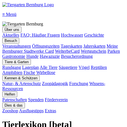
≡
Menü
Über uns
Aktuelles
FAQ: Häufige Fragen
Hochwasser
Geschichte
Besuch
Veranstaltungen
Öffnungszeiten
Tageskarten
Jahreskarten
Meine
Bernburger Stadtwerke Card
WelterbeCard
Wertgutschein
Parken
Gastronomie
Hunde
Hawazuzie
Besucherordnung
Tiere & Garten
Rundgang
Lageplan
Alle Tiere
Säugetiere
Vögel
Reptilien
Amphibien
Fische
Wirbellose
Kennen & Schützen
Natur- & Artenschutz
Zoopädagogik
Forschung
Wissens-
Ressourcen
Helfen
Patenschaften
Spenden
Förderverein
Dies & das
Zooshop
Ausflugstipps
Extras
Tierlexikon [beta]