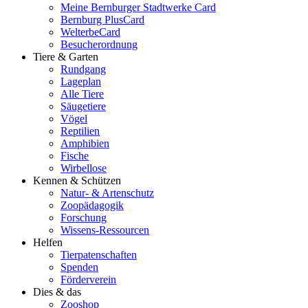
Meine Bernburger Stadtwerke Card
Bernburg PlusCard
WelterbeCard
Besucherordnung
Tiere & Garten
Rundgang
Lageplan
Alle Tiere
Säugetiere
Vögel
Reptilien
Amphibien
Fische
Wirbellose
Kennen & Schützen
Natur- & Artenschutz
Zoopädagogik
Forschung
Wissens-Ressourcen
Helfen
Tierpatenschaften
Spenden
Förderverein
Dies & das
Zooshop