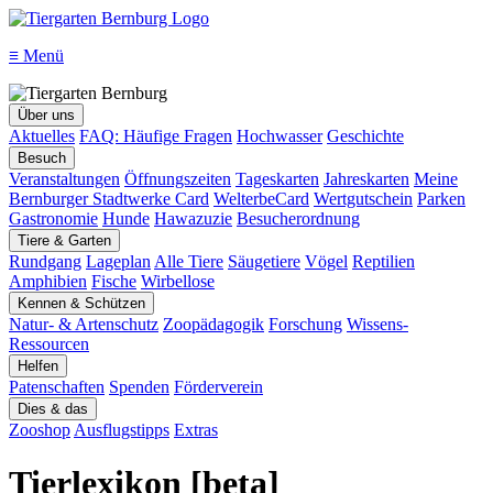
≡
Menü
Über uns
Aktuelles
FAQ: Häufige Fragen
Hochwasser
Geschichte
Besuch
Veranstaltungen
Öffnungszeiten
Tageskarten
Jahreskarten
Meine
Bernburger Stadtwerke Card
WelterbeCard
Wertgutschein
Parken
Gastronomie
Hunde
Hawazuzie
Besucherordnung
Tiere & Garten
Rundgang
Lageplan
Alle Tiere
Säugetiere
Vögel
Reptilien
Amphibien
Fische
Wirbellose
Kennen & Schützen
Natur- & Artenschutz
Zoopädagogik
Forschung
Wissens-
Ressourcen
Helfen
Patenschaften
Spenden
Förderverein
Dies & das
Zooshop
Ausflugstipps
Extras
Tierlexikon [beta]