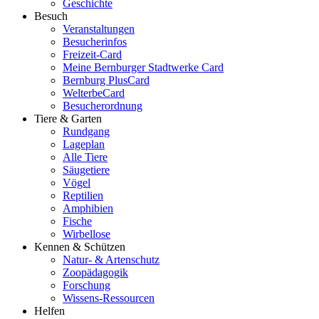
Geschichte
Besuch
Veranstaltungen
Besucherinfos
Freizeit-Card
Meine Bernburger Stadtwerke Card
Bernburg PlusCard
WelterbeCard
Besucherordnung
Tiere & Garten
Rundgang
Lageplan
Alle Tiere
Säugetiere
Vögel
Reptilien
Amphibien
Fische
Wirbellose
Kennen & Schützen
Natur- & Artenschutz
Zoopädagogik
Forschung
Wissens-Ressourcen
Helfen