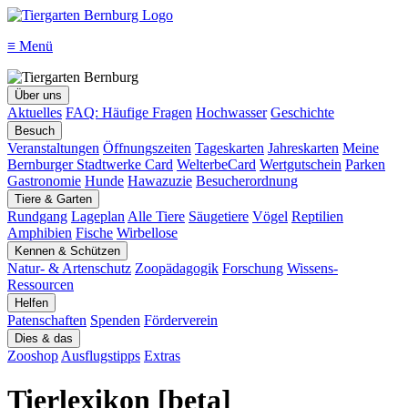
≡
Menü
Über uns
Aktuelles
FAQ: Häufige Fragen
Hochwasser
Geschichte
Besuch
Veranstaltungen
Öffnungszeiten
Tageskarten
Jahreskarten
Meine
Bernburger Stadtwerke Card
WelterbeCard
Wertgutschein
Parken
Gastronomie
Hunde
Hawazuzie
Besucherordnung
Tiere & Garten
Rundgang
Lageplan
Alle Tiere
Säugetiere
Vögel
Reptilien
Amphibien
Fische
Wirbellose
Kennen & Schützen
Natur- & Artenschutz
Zoopädagogik
Forschung
Wissens-
Ressourcen
Helfen
Patenschaften
Spenden
Förderverein
Dies & das
Zooshop
Ausflugstipps
Extras
Tierlexikon [beta]