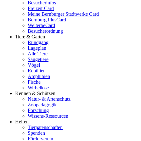
Besucherinfos
Freizeit-Card
Meine Bernburger Stadtwerke Card
Bernburg PlusCard
WelterbeCard
Besucherordnung
Tiere & Garten
Rundgang
Lageplan
Alle Tiere
Säugetiere
Vögel
Reptilien
Amphibien
Fische
Wirbellose
Kennen & Schützen
Natur- & Artenschutz
Zoopädagogik
Forschung
Wissens-Ressourcen
Helfen
Tierpatenschaften
Spenden
Förderverein