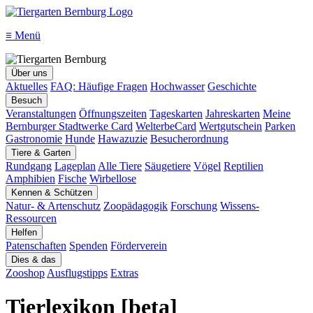
≡
Menü
Über uns
Aktuelles
FAQ: Häufige Fragen
Hochwasser
Geschichte
Besuch
Veranstaltungen
Öffnungszeiten
Tageskarten
Jahreskarten
Meine
Bernburger Stadtwerke Card
WelterbeCard
Wertgutschein
Parken
Gastronomie
Hunde
Hawazuzie
Besucherordnung
Tiere & Garten
Rundgang
Lageplan
Alle Tiere
Säugetiere
Vögel
Reptilien
Amphibien
Fische
Wirbellose
Kennen & Schützen
Natur- & Artenschutz
Zoopädagogik
Forschung
Wissens-
Ressourcen
Helfen
Patenschaften
Spenden
Förderverein
Dies & das
Zooshop
Ausflugstipps
Extras
Tierlexikon [beta]