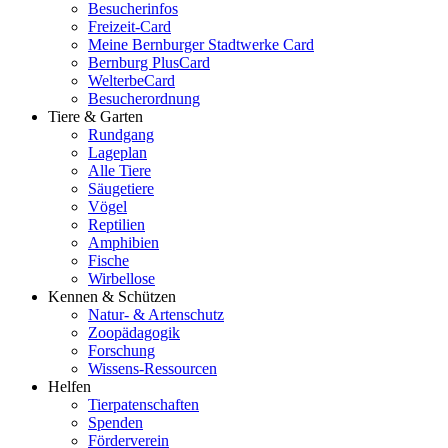
Besucherinfos
Freizeit-Card
Meine Bernburger Stadtwerke Card
Bernburg PlusCard
WelterbeCard
Besucherordnung
Tiere & Garten
Rundgang
Lageplan
Alle Tiere
Säugetiere
Vögel
Reptilien
Amphibien
Fische
Wirbellose
Kennen & Schützen
Natur- & Artenschutz
Zoopädagogik
Forschung
Wissens-Ressourcen
Helfen
Tierpatenschaften
Spenden
Förderverein