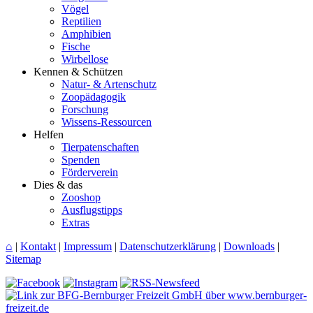
Vögel
Reptilien
Amphibien
Fische
Wirbellose
Kennen & Schützen
Natur- & Artenschutz
Zoopädagogik
Forschung
Wissens-Ressourcen
Helfen
Tierpatenschaften
Spenden
Förderverein
Dies & das
Zooshop
Ausflugstipps
Extras
⌂
|
Kontakt
|
Impressum
|
Datenschutzerklärung
|
Downloads
|
Sitemap