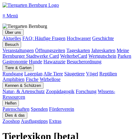
≡
Menü
Über uns
Aktuelles
FAQ: Häufige Fragen
Hochwasser
Geschichte
Besuch
Veranstaltungen
Öffnungszeiten
Tageskarten
Jahreskarten
Meine
Bernburger Stadtwerke Card
WelterbeCard
Wertgutschein
Parken
Gastronomie
Hunde
Hawazuzie
Besucherordnung
Tiere & Garten
Rundgang
Lageplan
Alle Tiere
Säugetiere
Vögel
Reptilien
Amphibien
Fische
Wirbellose
Kennen & Schützen
Natur- & Artenschutz
Zoopädagogik
Forschung
Wissens-
Ressourcen
Helfen
Patenschaften
Spenden
Förderverein
Dies & das
Zooshop
Ausflugstipps
Extras
Tierlexikon [beta]