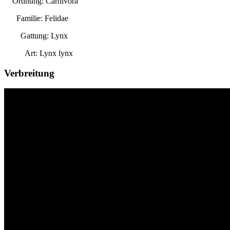
Ordnung: Carnivora
Familie: Felidae
Gattung:
Lynx
Art:
Lynx lynx
Verbreitung