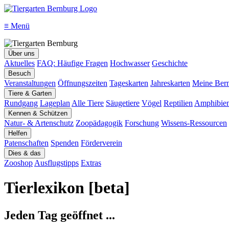
≡
Menü
Über uns
Aktuelles
FAQ: Häufige Fragen
Hochwasser
Geschichte
Besuch
Veranstaltungen
Öffnungszeiten
Tageskarten
Jahreskarten
Meine Bern
Tiere & Garten
Rundgang
Lageplan
Alle Tiere
Säugetiere
Vögel
Reptilien
Amphibie
Kennen & Schützen
Natur- & Artenschutz
Zoopädagogik
Forschung
Wissens-Ressourcen
Helfen
Patenschaften
Spenden
Förderverein
Dies & das
Zooshop
Ausflugstipps
Extras
Tierlexikon [beta]
Jeden Tag geöffnet ...