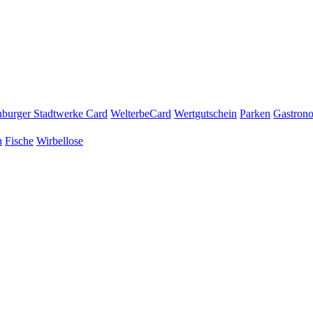
burger Stadtwerke Card
WelterbeCard
Wertgutschein
Parken
Gastron
n
Fische
Wirbellose