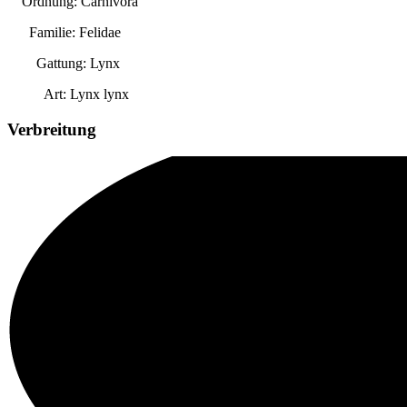
Ordnung: Carnivora
Familie: Felidae
Gattung:
Lynx
Art:
Lynx lynx
Verbreitung