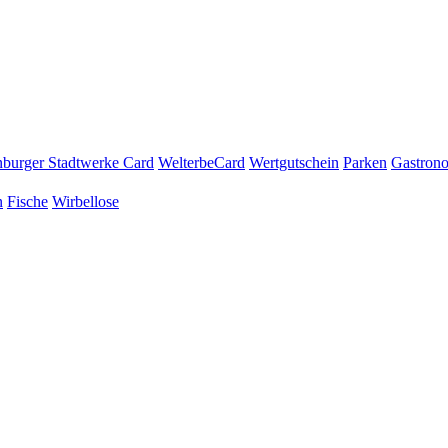
burger Stadtwerke Card
WelterbeCard
Wertgutschein
Parken
Gastron
n
Fische
Wirbellose