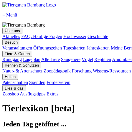
≡
Menü
Über uns
Aktuelles
FAQ: Häufige Fragen
Hochwasser
Geschichte
Besuch
Veranstaltungen
Öffnungszeiten
Tageskarten
Jahreskarten
Meine Bern
Tiere & Garten
Rundgang
Lageplan
Alle Tiere
Säugetiere
Vögel
Reptilien
Amphibie
Kennen & Schützen
Natur- & Artenschutz
Zoopädagogik
Forschung
Wissens-Ressourcen
Helfen
Patenschaften
Spenden
Förderverein
Dies & das
Zooshop
Ausflugstipps
Extras
Tierlexikon [beta]
Jeden Tag geöffnet ...