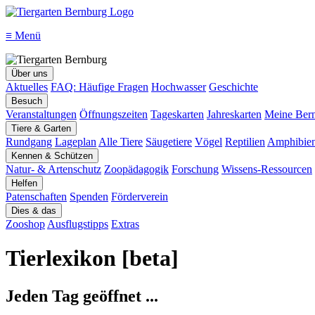
≡
Menü
Über uns
Aktuelles
FAQ: Häufige Fragen
Hochwasser
Geschichte
Besuch
Veranstaltungen
Öffnungszeiten
Tageskarten
Jahreskarten
Meine Bern
Tiere & Garten
Rundgang
Lageplan
Alle Tiere
Säugetiere
Vögel
Reptilien
Amphibie
Kennen & Schützen
Natur- & Artenschutz
Zoopädagogik
Forschung
Wissens-Ressourcen
Helfen
Patenschaften
Spenden
Förderverein
Dies & das
Zooshop
Ausflugstipps
Extras
Tierlexikon [beta]
Jeden Tag geöffnet ...