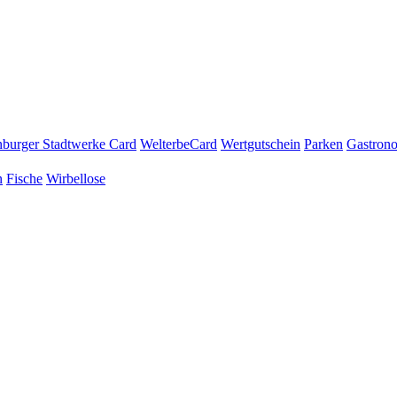
burger Stadtwerke Card
WelterbeCard
Wertgutschein
Parken
Gastron
n
Fische
Wirbellose