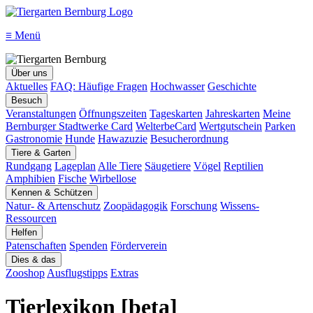
≡
Menü
Über uns
Aktuelles
FAQ: Häufige Fragen
Hochwasser
Geschichte
Besuch
Veranstaltungen
Öffnungszeiten
Tageskarten
Jahreskarten
Meine
Bernburger Stadtwerke Card
WelterbeCard
Wertgutschein
Parken
Gastronomie
Hunde
Hawazuzie
Besucherordnung
Tiere & Garten
Rundgang
Lageplan
Alle Tiere
Säugetiere
Vögel
Reptilien
Amphibien
Fische
Wirbellose
Kennen & Schützen
Natur- & Artenschutz
Zoopädagogik
Forschung
Wissens-
Ressourcen
Helfen
Patenschaften
Spenden
Förderverein
Dies & das
Zooshop
Ausflugstipps
Extras
Tierlexikon [beta]