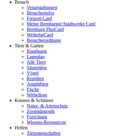
Besuch
Veranstaltungen
Besucherinfos
Freizeit-Card
Meine Bernburger Stadtwerke Card
Bernburg PlusCard
WelterbeCard
Besucherordnung
Tiere & Garten
Rundgang
Lageplan
Alle Tiere
Säugetiere
Vögel
Reptilien
Amphibien
Fische
Wirbellose
Kennen & Schützen
Natur- & Artenschutz
Zoopädagogik
Forschung
Wissens-Ressourcen
Helfen
Tierpatenschaften