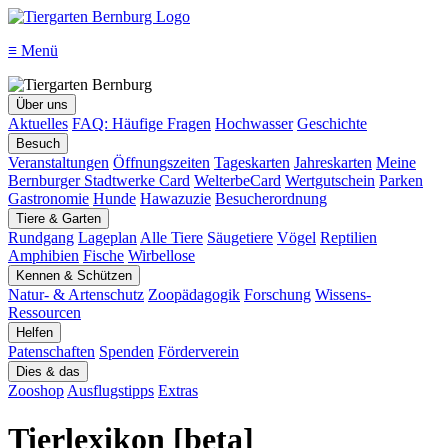
≡
Menü
Über uns
Aktuelles
FAQ: Häufige Fragen
Hochwasser
Geschichte
Besuch
Veranstaltungen
Öffnungszeiten
Tageskarten
Jahreskarten
Meine
Bernburger Stadtwerke Card
WelterbeCard
Wertgutschein
Parken
Gastronomie
Hunde
Hawazuzie
Besucherordnung
Tiere & Garten
Rundgang
Lageplan
Alle Tiere
Säugetiere
Vögel
Reptilien
Amphibien
Fische
Wirbellose
Kennen & Schützen
Natur- & Artenschutz
Zoopädagogik
Forschung
Wissens-
Ressourcen
Helfen
Patenschaften
Spenden
Förderverein
Dies & das
Zooshop
Ausflugstipps
Extras
Tierlexikon [beta]