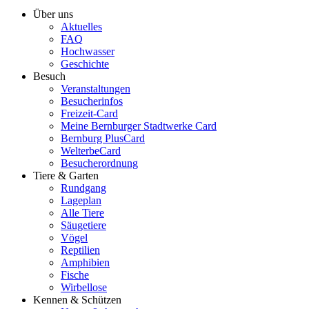
Über uns
Aktuelles
FAQ
Hochwasser
Geschichte
Besuch
Veranstaltungen
Besucherinfos
Freizeit-Card
Meine Bernburger Stadtwerke Card
Bernburg PlusCard
WelterbeCard
Besucherordnung
Tiere & Garten
Rundgang
Lageplan
Alle Tiere
Säugetiere
Vögel
Reptilien
Amphibien
Fische
Wirbellose
Kennen & Schützen