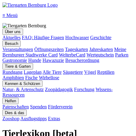
≡
Menü
Über uns
Aktuelles
FAQ: Häufige Fragen
Hochwasser
Geschichte
Besuch
Veranstaltungen
Öffnungszeiten
Tageskarten
Jahreskarten
Meine
Bernburger Stadtwerke Card
WelterbeCard
Wertgutschein
Parken
Gastronomie
Hunde
Hawazuzie
Besucherordnung
Tiere & Garten
Rundgang
Lageplan
Alle Tiere
Säugetiere
Vögel
Reptilien
Amphibien
Fische
Wirbellose
Kennen & Schützen
Natur- & Artenschutz
Zoopädagogik
Forschung
Wissens-
Ressourcen
Helfen
Patenschaften
Spenden
Förderverein
Dies & das
Zooshop
Ausflugstipps
Extras
Tierlexikon [beta]