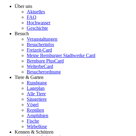
Über uns
Aktuelles
FAQ
Hochwasser
Geschichte
Besuch
Veranstaltungen
Besucherinfos
Freizeit-Card
Meine Bernburger Stadtwerke Card
Bernburg PlusCard
WelterbeCard
Besucherordnung
Tiere & Garten
Rundgang
Lageplan
Alle Tiere
Säugetiere
Vögel
Reptilien
Amphibien
Fische
Wirbellose
Kennen & Schützen