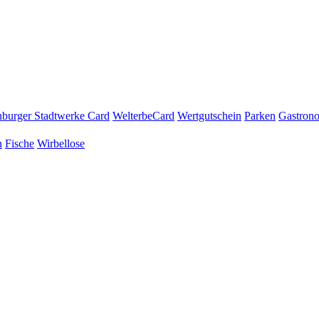
burger Stadtwerke Card
WelterbeCard
Wertgutschein
Parken
Gastron
n
Fische
Wirbellose