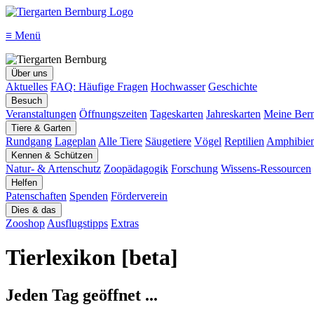
≡
Menü
Über uns
Aktuelles
FAQ: Häufige Fragen
Hochwasser
Geschichte
Besuch
Veranstaltungen
Öffnungszeiten
Tageskarten
Jahreskarten
Meine Bern
Tiere & Garten
Rundgang
Lageplan
Alle Tiere
Säugetiere
Vögel
Reptilien
Amphibie
Kennen & Schützen
Natur- & Artenschutz
Zoopädagogik
Forschung
Wissens-Ressourcen
Helfen
Patenschaften
Spenden
Förderverein
Dies & das
Zooshop
Ausflugstipps
Extras
Tierlexikon [beta]
Jeden Tag geöffnet ...