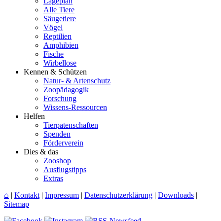
Lageplan
Alle Tiere
Säugetiere
Vögel
Reptilien
Amphibien
Fische
Wirbellose
Kennen & Schützen
Natur- & Artenschutz
Zoopädagogik
Forschung
Wissens-Ressourcen
Helfen
Tierpatenschaften
Spenden
Förderverein
Dies & das
Zooshop
Ausflugstipps
Extras
⌂
|
Kontakt
|
Impressum
|
Datenschutzerklärung
|
Downloads
|
Sitemap