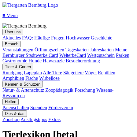
≡
Menü
Über uns
Aktuelles
FAQ: Häufige Fragen
Hochwasser
Geschichte
Besuch
Veranstaltungen
Öffnungszeiten
Tageskarten
Jahreskarten
Meine
Bernburger Stadtwerke Card
WelterbeCard
Wertgutschein
Parken
Gastronomie
Hunde
Hawazuzie
Besucherordnung
Tiere & Garten
Rundgang
Lageplan
Alle Tiere
Säugetiere
Vögel
Reptilien
Amphibien
Fische
Wirbellose
Kennen & Schützen
Natur- & Artenschutz
Zoopädagogik
Forschung
Wissens-
Ressourcen
Helfen
Patenschaften
Spenden
Förderverein
Dies & das
Zooshop
Ausflugstipps
Extras
Tierlexikon [beta]