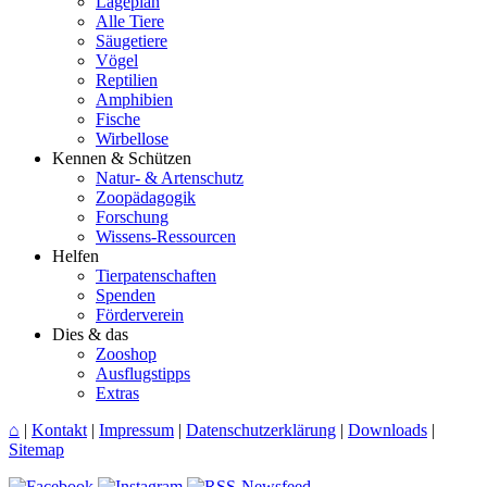
Lageplan
Alle Tiere
Säugetiere
Vögel
Reptilien
Amphibien
Fische
Wirbellose
Kennen & Schützen
Natur- & Artenschutz
Zoopädagogik
Forschung
Wissens-Ressourcen
Helfen
Tierpatenschaften
Spenden
Förderverein
Dies & das
Zooshop
Ausflugstipps
Extras
⌂
|
Kontakt
|
Impressum
|
Datenschutzerklärung
|
Downloads
|
Sitemap