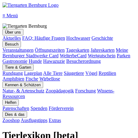
≡
Menü
Über uns
Aktuelles
FAQ: Häufige Fragen
Hochwasser
Geschichte
Besuch
Veranstaltungen
Öffnungszeiten
Tageskarten
Jahreskarten
Meine
Bernburger Stadtwerke Card
WelterbeCard
Wertgutschein
Parken
Gastronomie
Hunde
Hawazuzie
Besucherordnung
Tiere & Garten
Rundgang
Lageplan
Alle Tiere
Säugetiere
Vögel
Reptilien
Amphibien
Fische
Wirbellose
Kennen & Schützen
Natur- & Artenschutz
Zoopädagogik
Forschung
Wissens-
Ressourcen
Helfen
Patenschaften
Spenden
Förderverein
Dies & das
Zooshop
Ausflugstipps
Extras
Tierlexikon [beta]