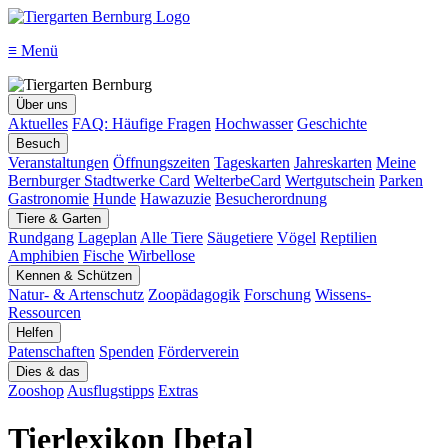
≡
Menü
Über uns
Aktuelles
FAQ: Häufige Fragen
Hochwasser
Geschichte
Besuch
Veranstaltungen
Öffnungszeiten
Tageskarten
Jahreskarten
Meine
Bernburger Stadtwerke Card
WelterbeCard
Wertgutschein
Parken
Gastronomie
Hunde
Hawazuzie
Besucherordnung
Tiere & Garten
Rundgang
Lageplan
Alle Tiere
Säugetiere
Vögel
Reptilien
Amphibien
Fische
Wirbellose
Kennen & Schützen
Natur- & Artenschutz
Zoopädagogik
Forschung
Wissens-
Ressourcen
Helfen
Patenschaften
Spenden
Förderverein
Dies & das
Zooshop
Ausflugstipps
Extras
Tierlexikon [beta]