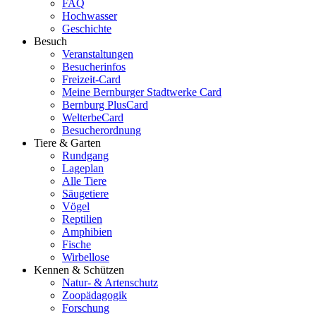
FAQ
Hochwasser
Geschichte
Besuch
Veranstaltungen
Besucherinfos
Freizeit-Card
Meine Bernburger Stadtwerke Card
Bernburg PlusCard
WelterbeCard
Besucherordnung
Tiere & Garten
Rundgang
Lageplan
Alle Tiere
Säugetiere
Vögel
Reptilien
Amphibien
Fische
Wirbellose
Kennen & Schützen
Natur- & Artenschutz
Zoopädagogik
Forschung