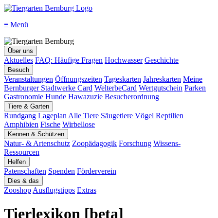
≡
Menü
Über uns
Aktuelles
FAQ: Häufige Fragen
Hochwasser
Geschichte
Besuch
Veranstaltungen
Öffnungszeiten
Tageskarten
Jahreskarten
Meine
Bernburger Stadtwerke Card
WelterbeCard
Wertgutschein
Parken
Gastronomie
Hunde
Hawazuzie
Besucherordnung
Tiere & Garten
Rundgang
Lageplan
Alle Tiere
Säugetiere
Vögel
Reptilien
Amphibien
Fische
Wirbellose
Kennen & Schützen
Natur- & Artenschutz
Zoopädagogik
Forschung
Wissens-
Ressourcen
Helfen
Patenschaften
Spenden
Förderverein
Dies & das
Zooshop
Ausflugstipps
Extras
Tierlexikon [beta]