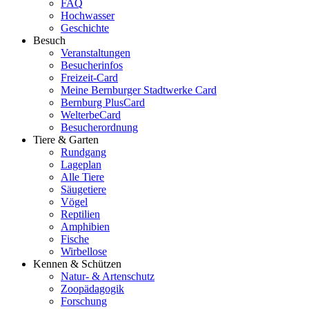
FAQ
Hochwasser
Geschichte
Besuch
Veranstaltungen
Besucherinfos
Freizeit-Card
Meine Bernburger Stadtwerke Card
Bernburg PlusCard
WelterbeCard
Besucherordnung
Tiere & Garten
Rundgang
Lageplan
Alle Tiere
Säugetiere
Vögel
Reptilien
Amphibien
Fische
Wirbellose
Kennen & Schützen
Natur- & Artenschutz
Zoopädagogik
Forschung