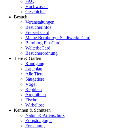
FAQ
Hochwasser
Geschichte
Besuch
Veranstaltungen
Besucherinfos
Freizeit-Card
Meine Bernburger Stadtwerke Card
Bernburg PlusCard
WelterbeCard
Besucherordnung
Tiere & Garten
Rundgang
Lageplan
Alle Tiere
Säugetiere
Vögel
Reptilien
Amphibien
Fische
Wirbellose
Kennen & Schützen
Natur- & Artenschutz
Zoopädagogik
Forschung