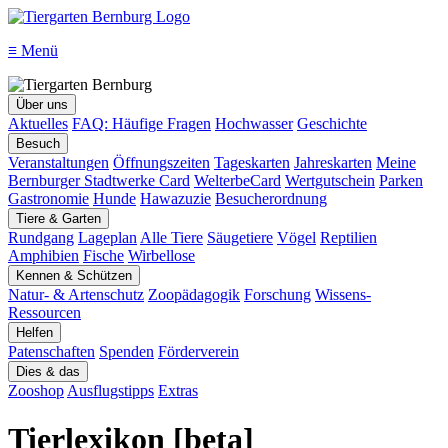
≡
Menü
Über uns
Aktuelles
FAQ: Häufige Fragen
Hochwasser
Geschichte
Besuch
Veranstaltungen
Öffnungszeiten
Tageskarten
Jahreskarten
Meine
Bernburger Stadtwerke Card
WelterbeCard
Wertgutschein
Parken
Gastronomie
Hunde
Hawazuzie
Besucherordnung
Tiere & Garten
Rundgang
Lageplan
Alle Tiere
Säugetiere
Vögel
Reptilien
Amphibien
Fische
Wirbellose
Kennen & Schützen
Natur- & Artenschutz
Zoopädagogik
Forschung
Wissens-
Ressourcen
Helfen
Patenschaften
Spenden
Förderverein
Dies & das
Zooshop
Ausflugstipps
Extras
Tierlexikon [beta]