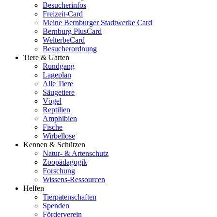
Besucherinfos
Freizeit-Card
Meine Bernburger Stadtwerke Card
Bernburg PlusCard
WelterbeCard
Besucherordnung
Tiere & Garten
Rundgang
Lageplan
Alle Tiere
Säugetiere
Vögel
Reptilien
Amphibien
Fische
Wirbellose
Kennen & Schützen
Natur- & Artenschutz
Zoopädagogik
Forschung
Wissens-Ressourcen
Helfen
Tierpatenschaften
Spenden
Förderverein