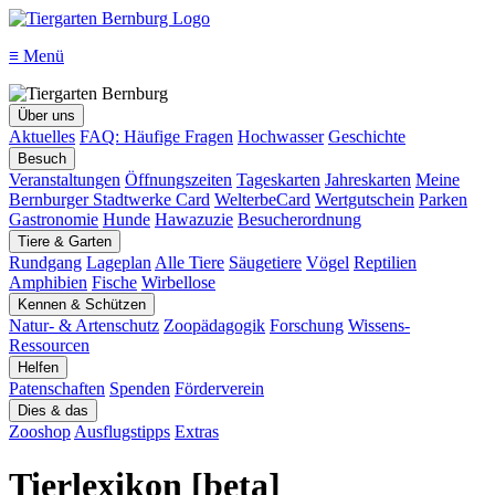
≡
Menü
Über uns
Aktuelles
FAQ: Häufige Fragen
Hochwasser
Geschichte
Besuch
Veranstaltungen
Öffnungszeiten
Tageskarten
Jahreskarten
Meine
Bernburger Stadtwerke Card
WelterbeCard
Wertgutschein
Parken
Gastronomie
Hunde
Hawazuzie
Besucherordnung
Tiere & Garten
Rundgang
Lageplan
Alle Tiere
Säugetiere
Vögel
Reptilien
Amphibien
Fische
Wirbellose
Kennen & Schützen
Natur- & Artenschutz
Zoopädagogik
Forschung
Wissens-
Ressourcen
Helfen
Patenschaften
Spenden
Förderverein
Dies & das
Zooshop
Ausflugstipps
Extras
Tierlexikon [beta]