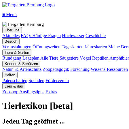
≡
Menü
Über uns
Aktuelles
FAQ: Häufige Fragen
Hochwasser
Geschichte
Besuch
Veranstaltungen
Öffnungszeiten
Tageskarten
Jahreskarten
Meine Bern
Tiere & Garten
Rundgang
Lageplan
Alle Tiere
Säugetiere
Vögel
Reptilien
Amphibie
Kennen & Schützen
Natur- & Artenschutz
Zoopädagogik
Forschung
Wissens-Ressourcen
Helfen
Patenschaften
Spenden
Förderverein
Dies & das
Zooshop
Ausflugstipps
Extras
Tierlexikon [beta]
Jeden Tag geöffnet ...