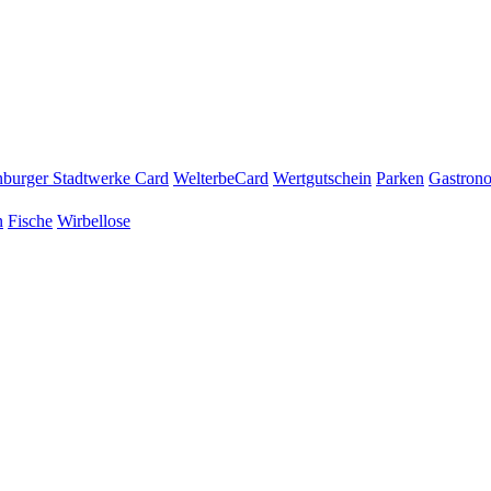
burger Stadtwerke Card
WelterbeCard
Wertgutschein
Parken
Gastron
n
Fische
Wirbellose