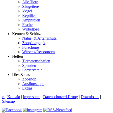
Alle Tiere
Säugetiere
Vögel
Reptilien
Amphibien
Fische
Wirbellose
Kennen & Schützen
Natur- & Artenschutz
Zoopädagogik
Forschung
Wissens-Ressourcen
Helfen
Tierpatenschaften
Spenden
Förderverein
Dies & das
Zooshop
Ausflugstipps
Extras
⌂
|
Kontakt
|
Impressum
|
Datenschutzerklärung
|
Downloads
|
Sitemap