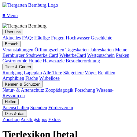
≡
Menü
Über uns
Aktuelles
FAQ: Häufige Fragen
Hochwasser
Geschichte
Besuch
Veranstaltungen
Öffnungszeiten
Tageskarten
Jahreskarten
Meine
Bernburger Stadtwerke Card
WelterbeCard
Wertgutschein
Parken
Gastronomie
Hunde
Hawazuzie
Besucherordnung
Tiere & Garten
Rundgang
Lageplan
Alle Tiere
Säugetiere
Vögel
Reptilien
Amphibien
Fische
Wirbellose
Kennen & Schützen
Natur- & Artenschutz
Zoopädagogik
Forschung
Wissens-
Ressourcen
Helfen
Patenschaften
Spenden
Förderverein
Dies & das
Zooshop
Ausflugstipps
Extras
Tierlexikon [beta]