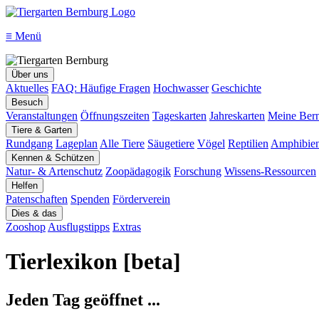
≡
Menü
Über uns
Aktuelles
FAQ: Häufige Fragen
Hochwasser
Geschichte
Besuch
Veranstaltungen
Öffnungszeiten
Tageskarten
Jahreskarten
Meine Bern
Tiere & Garten
Rundgang
Lageplan
Alle Tiere
Säugetiere
Vögel
Reptilien
Amphibie
Kennen & Schützen
Natur- & Artenschutz
Zoopädagogik
Forschung
Wissens-Ressourcen
Helfen
Patenschaften
Spenden
Förderverein
Dies & das
Zooshop
Ausflugstipps
Extras
Tierlexikon [beta]
Jeden Tag geöffnet ...