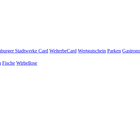
burger Stadtwerke Card
WelterbeCard
Wertgutschein
Parken
Gastron
n
Fische
Wirbellose