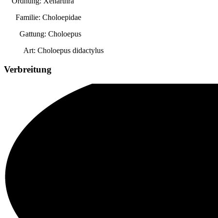
Ordnung: Xenarthra
Familie: Choloepidae
Gattung:
Choloepus
Art:
Choloepus didactylus
Verbreitung