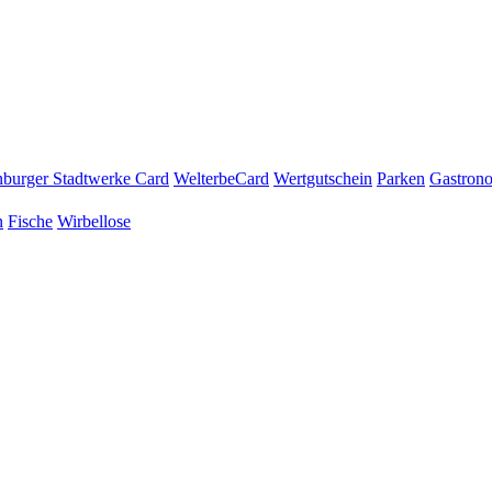
burger Stadtwerke Card
WelterbeCard
Wertgutschein
Parken
Gastron
n
Fische
Wirbellose