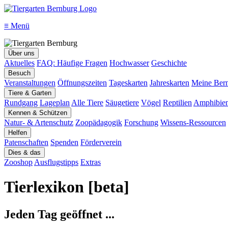
≡
Menü
Über uns
Aktuelles
FAQ: Häufige Fragen
Hochwasser
Geschichte
Besuch
Veranstaltungen
Öffnungszeiten
Tageskarten
Jahreskarten
Meine Bern
Tiere & Garten
Rundgang
Lageplan
Alle Tiere
Säugetiere
Vögel
Reptilien
Amphibie
Kennen & Schützen
Natur- & Artenschutz
Zoopädagogik
Forschung
Wissens-Ressourcen
Helfen
Patenschaften
Spenden
Förderverein
Dies & das
Zooshop
Ausflugstipps
Extras
Tierlexikon [beta]
Jeden Tag geöffnet ...