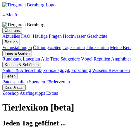
≡
Menü
Über uns
Aktuelles
FAQ: Häufige Fragen
Hochwasser
Geschichte
Besuch
Veranstaltungen
Öffnungszeiten
Tageskarten
Jahreskarten
Meine Bern
Tiere & Garten
Rundgang
Lageplan
Alle Tiere
Säugetiere
Vögel
Reptilien
Amphibie
Kennen & Schützen
Natur- & Artenschutz
Zoopädagogik
Forschung
Wissens-Ressourcen
Helfen
Patenschaften
Spenden
Förderverein
Dies & das
Zooshop
Ausflugstipps
Extras
Tierlexikon [beta]
Jeden Tag geöffnet ...