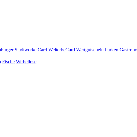
burger Stadtwerke Card
WelterbeCard
Wertgutschein
Parken
Gastron
n
Fische
Wirbellose