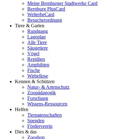
Meine Bernburger Stadtwerke Card
Bernburg PlusCard
WelterbeCard
Besucherordnung
Tiere & Garten
Rundgang
Lageplan
Alle Tiere
Säugetiere
Vögel
Reptilien
Amphibien
Fische
Wirbellose
Kennen & Schützen
Natur- & Artenschutz
Zoopädagogik
Forschung
Wissens-Ressourcen
Helfen
Tierpatenschaften
Spenden
Förderverein
Dies & das
Zooshop