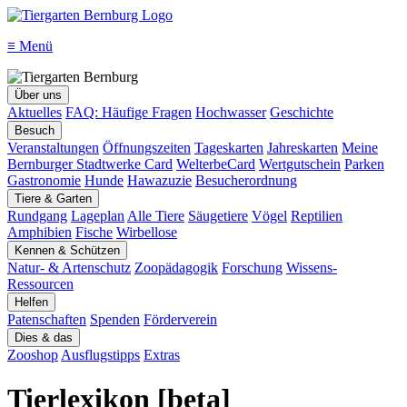
≡
Menü
Über uns
Aktuelles
FAQ: Häufige Fragen
Hochwasser
Geschichte
Besuch
Veranstaltungen
Öffnungszeiten
Tageskarten
Jahreskarten
Meine
Bernburger Stadtwerke Card
WelterbeCard
Wertgutschein
Parken
Gastronomie
Hunde
Hawazuzie
Besucherordnung
Tiere & Garten
Rundgang
Lageplan
Alle Tiere
Säugetiere
Vögel
Reptilien
Amphibien
Fische
Wirbellose
Kennen & Schützen
Natur- & Artenschutz
Zoopädagogik
Forschung
Wissens-
Ressourcen
Helfen
Patenschaften
Spenden
Förderverein
Dies & das
Zooshop
Ausflugstipps
Extras
Tierlexikon [beta]