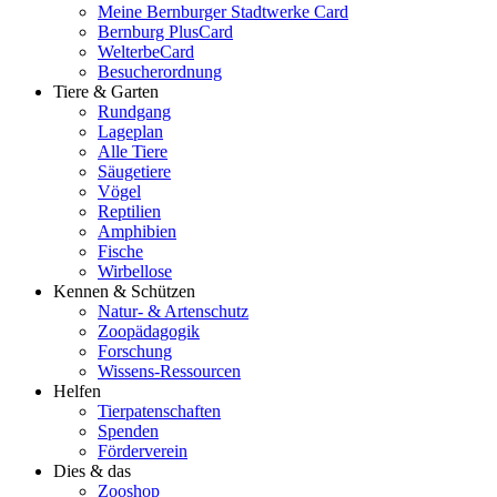
Meine Bernburger Stadtwerke Card
Bernburg PlusCard
WelterbeCard
Besucherordnung
Tiere & Garten
Rundgang
Lageplan
Alle Tiere
Säugetiere
Vögel
Reptilien
Amphibien
Fische
Wirbellose
Kennen & Schützen
Natur- & Artenschutz
Zoopädagogik
Forschung
Wissens-Ressourcen
Helfen
Tierpatenschaften
Spenden
Förderverein
Dies & das
Zooshop