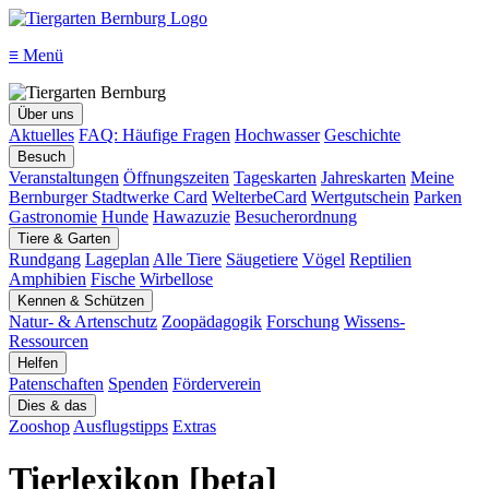
≡
Menü
Über uns
Aktuelles
FAQ: Häufige Fragen
Hochwasser
Geschichte
Besuch
Veranstaltungen
Öffnungszeiten
Tageskarten
Jahreskarten
Meine
Bernburger Stadtwerke Card
WelterbeCard
Wertgutschein
Parken
Gastronomie
Hunde
Hawazuzie
Besucherordnung
Tiere & Garten
Rundgang
Lageplan
Alle Tiere
Säugetiere
Vögel
Reptilien
Amphibien
Fische
Wirbellose
Kennen & Schützen
Natur- & Artenschutz
Zoopädagogik
Forschung
Wissens-
Ressourcen
Helfen
Patenschaften
Spenden
Förderverein
Dies & das
Zooshop
Ausflugstipps
Extras
Tierlexikon [beta]