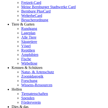
Freizeit-Card
Meine Bernburger Stadtwerke Card
Bernburg PlusCard
WelterbeCard
Besucherordnung
Tiere & Garten
Rundgang
Lageplan
Alle Tiere
Säugetiere
Vögel
Reptilien
Amphibien
Fische
Wirbellose
Kennen & Schützen
Natur- & Artenschutz
Zoopädagogik
Forschung
Wissens-Ressourcen
Helfen
Tierpatenschaften
Spenden
Förderverein
Dies & das