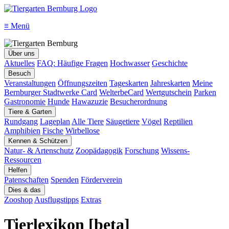
≡
Menü
Über uns
Aktuelles
FAQ: Häufige Fragen
Hochwasser
Geschichte
Besuch
Veranstaltungen
Öffnungszeiten
Tageskarten
Jahreskarten
Meine
Bernburger Stadtwerke Card
WelterbeCard
Wertgutschein
Parken
Gastronomie
Hunde
Hawazuzie
Besucherordnung
Tiere & Garten
Rundgang
Lageplan
Alle Tiere
Säugetiere
Vögel
Reptilien
Amphibien
Fische
Wirbellose
Kennen & Schützen
Natur- & Artenschutz
Zoopädagogik
Forschung
Wissens-
Ressourcen
Helfen
Patenschaften
Spenden
Förderverein
Dies & das
Zooshop
Ausflugstipps
Extras
Tierlexikon [beta]