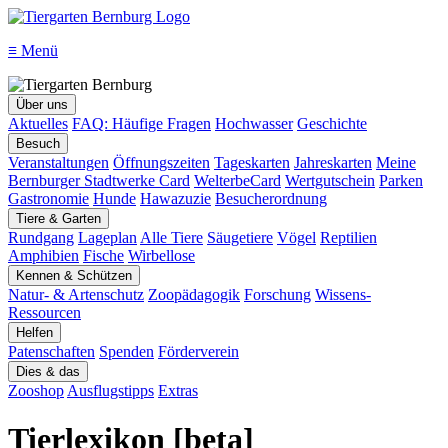
≡
Menü
Über uns
Aktuelles
FAQ: Häufige Fragen
Hochwasser
Geschichte
Besuch
Veranstaltungen
Öffnungszeiten
Tageskarten
Jahreskarten
Meine
Bernburger Stadtwerke Card
WelterbeCard
Wertgutschein
Parken
Gastronomie
Hunde
Hawazuzie
Besucherordnung
Tiere & Garten
Rundgang
Lageplan
Alle Tiere
Säugetiere
Vögel
Reptilien
Amphibien
Fische
Wirbellose
Kennen & Schützen
Natur- & Artenschutz
Zoopädagogik
Forschung
Wissens-
Ressourcen
Helfen
Patenschaften
Spenden
Förderverein
Dies & das
Zooshop
Ausflugstipps
Extras
Tierlexikon [beta]