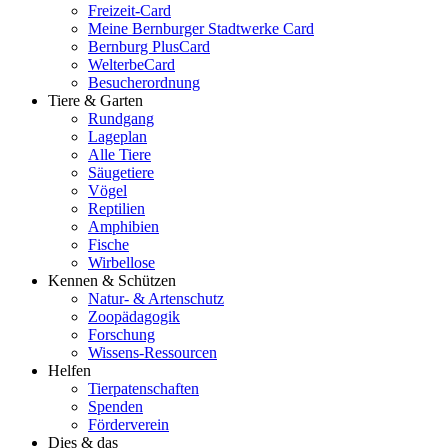
Freizeit-Card
Meine Bernburger Stadtwerke Card
Bernburg PlusCard
WelterbeCard
Besucherordnung
Tiere & Garten
Rundgang
Lageplan
Alle Tiere
Säugetiere
Vögel
Reptilien
Amphibien
Fische
Wirbellose
Kennen & Schützen
Natur- & Artenschutz
Zoopädagogik
Forschung
Wissens-Ressourcen
Helfen
Tierpatenschaften
Spenden
Förderverein
Dies & das