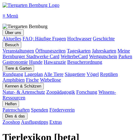
≡
Menü
Über uns
Aktuelles
FAQ: Häufige Fragen
Hochwasser
Geschichte
Besuch
Veranstaltungen
Öffnungszeiten
Tageskarten
Jahreskarten
Meine
Bernburger Stadtwerke Card
WelterbeCard
Wertgutschein
Parken
Gastronomie
Hunde
Hawazuzie
Besucherordnung
Tiere & Garten
Rundgang
Lageplan
Alle Tiere
Säugetiere
Vögel
Reptilien
Amphibien
Fische
Wirbellose
Kennen & Schützen
Natur- & Artenschutz
Zoopädagogik
Forschung
Wissens-
Ressourcen
Helfen
Patenschaften
Spenden
Förderverein
Dies & das
Zooshop
Ausflugstipps
Extras
Tierlexikon [beta]