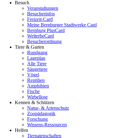
Besuch
Veranstaltungen
Besucherinfos
Freizeit-Card
Meine Bernburger Stadtwerke Card
Bernburg PlusCard
WelterbeCard
Besucherordnung
Tiere & Garten
Rundgang
Lageplan
Alle Tiere
Säugetiere
Vögel
Reptilien
Amphibien
Fische
Wirbellose
Kennen & Schützen
Natur- & Artenschutz
Zoopädagogik
Forschung
Wissens-Ressourcen
Helfen
Tierpatenschaften