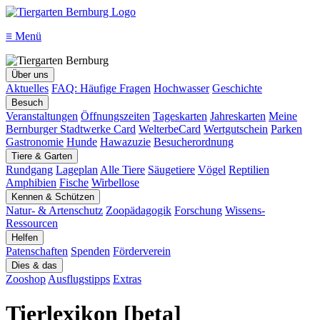
≡
Menü
Über uns
Aktuelles
FAQ: Häufige Fragen
Hochwasser
Geschichte
Besuch
Veranstaltungen
Öffnungszeiten
Tageskarten
Jahreskarten
Meine
Bernburger Stadtwerke Card
WelterbeCard
Wertgutschein
Parken
Gastronomie
Hunde
Hawazuzie
Besucherordnung
Tiere & Garten
Rundgang
Lageplan
Alle Tiere
Säugetiere
Vögel
Reptilien
Amphibien
Fische
Wirbellose
Kennen & Schützen
Natur- & Artenschutz
Zoopädagogik
Forschung
Wissens-
Ressourcen
Helfen
Patenschaften
Spenden
Förderverein
Dies & das
Zooshop
Ausflugstipps
Extras
Tierlexikon [beta]