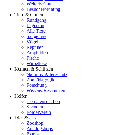
WelterbeCard
Besucherordnung
Tiere & Garten
Rundgang
Lageplan
Alle Tiere
Säugetiere
Vögel
Reptilien
Amphibien
Fische
Wirbellose
Kennen & Schützen
Natur- & Artenschutz
Zoopädagogik
Forschung
Wissens-Ressourcen
Helfen
Tierpatenschaften
Spenden
Förderverein
Dies & das
Zooshop
Ausflugstipps
Extras