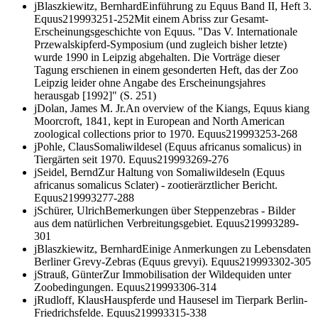
j
Blaszkiewitz, Bernhard
Einführung zu Equus Band II, Heft 3.
Equus
2
1999
3
251-252
Mit einem Abriss zur Gesamt-
Erscheinungsgeschichte von Equus. "Das V. Internationale
Przewalskipferd-Symposium (und zugleich bisher letzte)
wurde 1990 in Leipzig abgehalten. Die Vorträge dieser
Tagung erschienen in einem gesonderten Heft, das der Zoo
Leipzig leider ohne Angabe des Erscheinungsjahres
herausgab [1992]" (S. 251)
j
Dolan, James M. Jr.
An overview of the Kiangs,
Equus kiang
Moorcroft, 1841, kept in European and North American
zoological collections prior to 1970.
Equus
2
1999
3
253-268
j
Pohle, Claus
Somaliwildesel
(Equus africanus somalicus)
in
Tiergärten seit 1970.
Equus
2
1999
3
269-276
j
Seidel, Bernd
Zur Haltung von Somaliwildeseln (
Equus
africanus somalicus
Sclater) - zootierärztlicher Bericht.
Equus
2
1999
3
277-288
j
Schürer, Ulrich
Bemerkungen über Steppenzebras - Bilder
aus dem natürlichen Verbreitungsgebiet.
Equus
2
1999
3
289-
301
j
Blaszkiewitz, Bernhard
Einige Anmerkungen zu Lebensdaten
Berliner Grevy-Zebras
(Equus grevyi)
.
Equus
2
1999
3
302-305
j
Strauß, Günter
Zur Immobilisation der Wildequiden unter
Zoobedingungen.
Equus
2
1999
3
306-314
j
Rudloff, Klaus
Hauspferde und Hausesel im Tierpark Berlin-
Friedrichsfelde.
Equus
2
1999
3
315-338