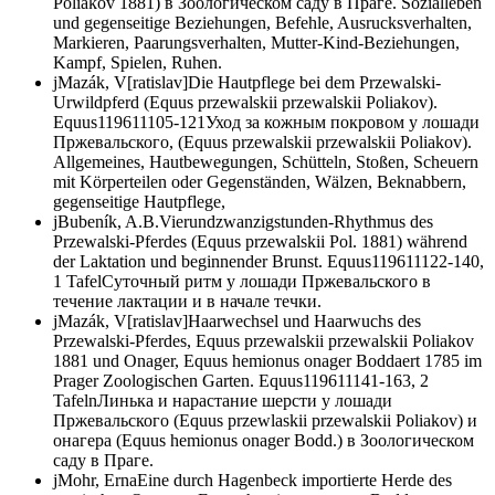
Poliakov 1881) в Зоологическом саду в Праге. Sozialleben
und gegenseitige Beziehungen, Befehle, Ausrucksverhalten,
Markieren, Paarungsverhalten, Mutter-Kind-Beziehungen,
Kampf, Spielen, Ruhen.
j
Mazák, V[ratislav]
Die Hautpflege bei dem Przewalski-
Urwildpferd (
Equus przewalskii przewalskii
Poliakov).
Equus
1
1961
1
105-121
Уход за кожным покровом у лошади
Пржевальского, (
Equus przewalskii przewalskii
Poliakov).
Allgemeines, Hautbewegungen, Schütteln, Stoßen, Scheuern
mit Körperteilen oder Gegenständen, Wälzen, Beknabbern,
gegenseitige Hautpflege,
j
Bubeník, A.B.
Vierundzwanzigstunden-Rhythmus des
Przewalski-Pferdes (
Equus przewalskii
Pol. 1881) während
der Laktation und beginnender Brunst.
Equus
1
1961
1
122-140,
1 Tafel
Суточный ритм у лошади Пржевальского в
течение лактации и в начале течки.
j
Mazák, V[ratislav]
Haarwechsel und Haarwuchs des
Przewalski-Pferdes,
Equus przewalskii przewalskii
Poliakov
1881 und Onager,
Equus hemionus onager
Boddaert 1785 im
Prager Zoologischen Garten.
Equus
1
1961
1
141-163, 2
Tafeln
Линька и нарастание шерсти у лошади
Пржевальского (
Equus przewlaskii przewalskii
Poliakov) и
онагера (
Equus hemionus onager
Bodd.) в Зоологическом
саду в Праге.
j
Mohr, Erna
Eine durch Hagenbeck importierte Herde des