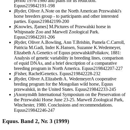
period 1976-1980 and plans for its reduction.
Equus
2
1984
2
191-198
j
Ryder, Oliver A.
Note on the North American Przewalski's
horse breeders group - to participants and other interested
parties.
Equus
2
1984
2
199-200
j
Knowles, J[ames] M.
Pictures of Przewalski horse in
Whipsnade Zoo and Marwell Zoological Park.
Equus
2
1984
2
201-206
j
Ryder, Oliver A.
Bowling, Ann T.
Brisbin, Pamela C.
Carroll,
Patricia M.
Gadi, Inder K.
Hansen, Suzanne K.
Wedemeyer,
Elizabeth A.
Genetics of
Equus przewalskii
Poliakov, 1881:
Analysis of genetic variability in breeding lines, comparison
of equid DNAs, and a brief description of a comparative
breeding program in North America.
Equus
2
1984
2
207-227
j
Fisher, Rachel
Genetics.
Equus
2
1984
2
228-232
j
Ryder, Oliver A.
Elizabeth A. Wedemeyer
A cooperative
breding program for the Mongolian wild horse,
Equus
przewalskii,
in the United States.
Equus
2
1984
2
233-245
j
Anonym
4th International Symposium on the Preservation of
the Przewalski Horse June 23-25. Marwell Zoological Park,
Winchester, 1980. Conclusions and recommendations.
Equus
2
1984
2
246-247
Equus. Band 2, Nr. 3 (1999)