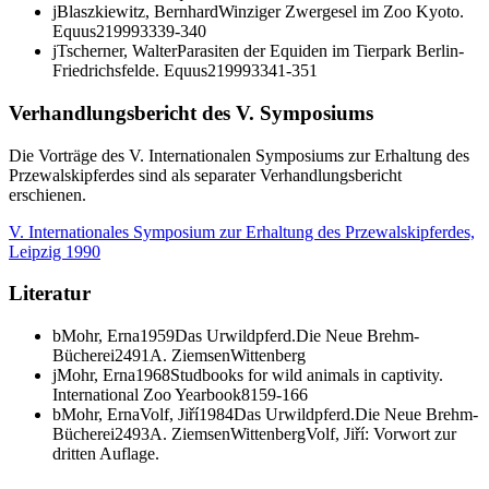
j
Blaszkiewitz, Bernhard
Winziger Zwergesel im Zoo Kyoto.
Equus
2
1999
3
339-340
j
Tscherner, Walter
Parasiten der Equiden im Tierpark Berlin-
Friedrichsfelde.
Equus
2
1999
3
341-351
Verhandlungsbericht des V. Symposiums
Die Vorträge des V. Internationalen Symposiums zur Erhaltung des
Przewalskipferdes sind als separater Verhandlungsbericht
erschienen.
V. Internationales Symposium zur Erhaltung des Przewalskipferdes,
Leipzig 1990
Literatur
b
Mohr, Erna
1959
Das Urwildpferd.
Die Neue Brehm-
Bücherei
249
1
A. Ziemsen
Wittenberg
j
Mohr, Erna
1968
Studbooks for wild animals in captivity.
International Zoo Yearbook
8
159-166
b
Mohr, Erna
Volf, Jiří
1984
Das Urwildpferd.
Die Neue Brehm-
Bücherei
249
3
A. Ziemsen
Wittenberg
Volf, Jiří: Vorwort zur
dritten Auflage.