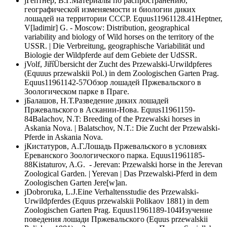
j
Гептнер, B.Г.
Материалы по распространению,
географической изменяемости и биологии диких
лошадей на территории СССР.
Equus
1
1961
1
28.41
Heptner,
V[ladimir] G. - Moscow: Distribution, geographical
variability and biology of Wild horses on the territory of the
USSR. | Die Verbreitung, geographische Variabilität und
Biologie der Wildpferde auf dem Gebiete der UdSSR.
j
Volf, Jiří
Übersicht der Zucht des Przewalski-Urwildpferes
(
Equuus przewalskii
Pol.) in dem Zoologischen Garten Prag.
Equus
1
1961
1
42-57
Обзор лошадей Пржевальского в
Зоологическом парке в Праге.
j
Балашов, Н.Т.
Разведение диких лошадей
Пржевальского в Аскании-Нова.
Equus
1
1961
1
59-
84
Balachov, N.T: Breeding of the Przewalski horses in
Askania Nova. | Balatschov, N.T.: Die Zucht der Przewalski-
Pferde in Askania Nova.
j
Кистатуров, А.Г.
Лошадь Пржевальского в условиях
Ереванского Зоологического парка.
Equus
1
1961
1
85-
88
Kistaturov, A.G. - Jerevan: Przewalski horse in the Jerevan
Zoological Garden. | Yerevan | Das Przewalski-Pferd in dem
Zoologischen Garten Jere[w]an.
j
Dobroruka, L.J.
Eine Verhaltensstudie des Przewalski-
Urwildpferdes (
Equus przewalskii
Polikaov 1881) in dem
Zoologischen Garten Prag.
Equus
1
1961
1
89-104
Изучение
поведения лошади Пржевальского (
Equus przewalskii