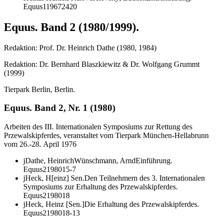
Equus
1
1967
2
420
Equus. Band 2 (1980/1999).
Redaktion: Prof. Dr. Heinrich Dathe (1980, 1984)
Redaktion: Dr. Bernhard Blaszkiewitz & Dr. Wolfgang Grummt
(1999)
Tierpark Berlin, Berlin.
Equus. Band 2, Nr. 1 (1980)
Arbeiten des III. Internationalen Symposiums zur Rettung des
Przewalskipferdes, veranstaltet vom Tierpark München-Hellabrunn
vom 26.-28. April 1976
j
Dathe, Heinrich
Wünschmann, Arnd
Einführung.
Equus
2
1980
1
5-7
j
Heck, H[einz] Sen.
Den Teilnehmern des 3. Internationalen
Symposiums zur Erhaltung des Przewalskipferdes.
Equus
2
1980
1
8
j
Heck, Heinz [Sen.]
Die Erhaltung des Przewalskipferdes.
Equus
2
1980
1
8-13