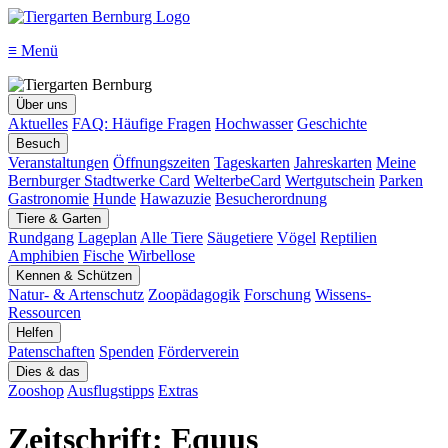
≡
Menü
Über uns
Aktuelles
FAQ: Häufige Fragen
Hochwasser
Geschichte
Besuch
Veranstaltungen
Öffnungszeiten
Tageskarten
Jahreskarten
Meine
Bernburger Stadtwerke Card
WelterbeCard
Wertgutschein
Parken
Gastronomie
Hunde
Hawazuzie
Besucherordnung
Tiere & Garten
Rundgang
Lageplan
Alle Tiere
Säugetiere
Vögel
Reptilien
Amphibien
Fische
Wirbellose
Kennen & Schützen
Natur- & Artenschutz
Zoopädagogik
Forschung
Wissens-
Ressourcen
Helfen
Patenschaften
Spenden
Förderverein
Dies & das
Zooshop
Ausflugstipps
Extras
Zeitschrift: Equus