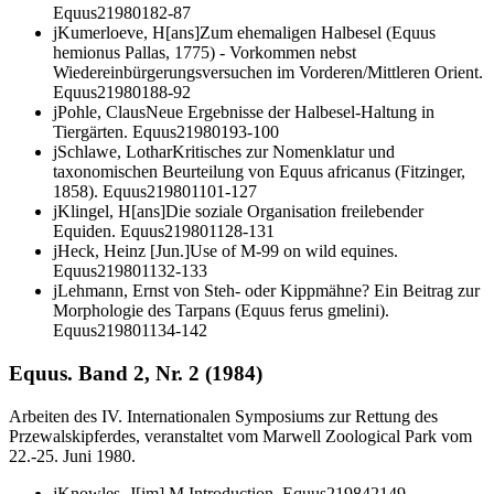
Equus
2
1980
1
82-87
j
Kumerloeve, H[ans]
Zum ehemaligen Halbesel (
Equus
hemionus
Pallas, 1775) - Vorkommen nebst
Wiedereinbürgerungsversuchen im Vorderen/Mittleren Orient.
Equus
2
1980
1
88-92
j
Pohle, Claus
Neue Ergebnisse der Halbesel-Haltung in
Tiergärten.
Equus
2
1980
1
93-100
j
Schlawe, Lothar
Kritisches zur Nomenklatur und
taxonomischen Beurteilung von
Equus africanus
(Fitzinger,
1858).
Equus
2
1980
1
101-127
j
Klingel, H[ans]
Die soziale Organisation freilebender
Equiden.
Equus
2
1980
1
128-131
j
Heck, Heinz [Jun.]
Use of M-99 on wild equines.
Equus
2
1980
1
132-133
j
Lehmann, Ernst von
Steh- oder Kippmähne? Ein Beitrag zur
Morphologie des Tarpans
(Equus ferus gmelini)
.
Equus
2
1980
1
134-142
Equus. Band 2, Nr. 2 (1984)
Arbeiten des IV. Internationalen Symposiums zur Rettung des
Przewalskipferdes, veranstaltet vom Marwell Zoological Park vom
22.-25. Juni 1980.
j
Knowles, J[im] M.
Introduction.
Equus
2
1984
2
149