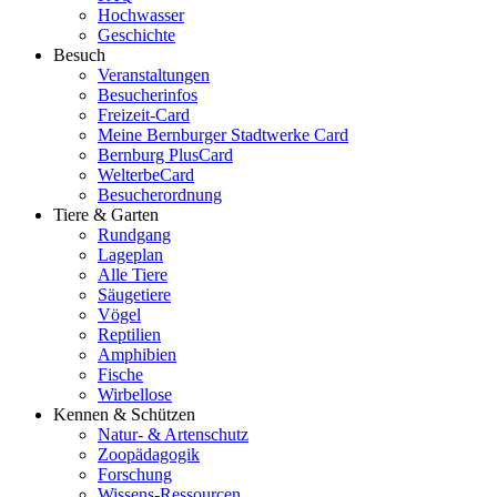
Hochwasser
Geschichte
Besuch
Veranstaltungen
Besucherinfos
Freizeit-Card
Meine Bernburger Stadtwerke Card
Bernburg PlusCard
WelterbeCard
Besucherordnung
Tiere & Garten
Rundgang
Lageplan
Alle Tiere
Säugetiere
Vögel
Reptilien
Amphibien
Fische
Wirbellose
Kennen & Schützen
Natur- & Artenschutz
Zoopädagogik
Forschung
Wissens-Ressourcen