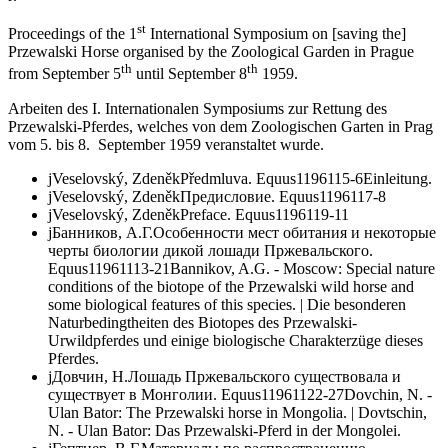
st
Proceedings of the 1
International Symposium on [saving the]
Przewalski Horse organised by the Zoological Garden in Prague
th
th
from September 5
until September 8
1959.
Arbeiten des I. Internationalen Symposiums zur Rettung des
Przewalski-Pferdes, welches von dem Zoologischen Garten in Prag
vom 5. bis 8. September 1959 veranstaltet wurde.
j
Veselovský, Zdeněk
Předmluva.
Equus
1
1961
1
5-6
Einleitung.
j
Veselovský, Zdeněk
Предисловие.
Equus
1
1961
1
7-8
j
Veselovský, Zdeněk
Preface.
Equus
1
1961
1
9-11
j
Банников, А.Г.
Особенности мест обитания и некоторые
черты биологии дикой лошади Пржевальского.
Equus
1
1961
1
13-21
Bannikov, A.G. - Moscow: Special nature
conditions of the biotope of the Przewalski wild horse and
some biological features of this species. | Die besonderen
Naturbedingtheiten des Biotopes des Przewalski-
Urwildpferdes und einige biologische Charakterzüge dieses
Pferdes.
j
Довчин, Н.
Лошадь Пржевальского существовала и
существует в Монголии.
Equus
1
1961
1
22-27
Dovchin, N. -
Ulan Bator: The Przewalski horse in Mongolia. | Dovtschin,
N. - Ulan Bator: Das Przewalski-Pferd in der Mongolei.