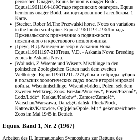
persischen Onagers,
Equus hemionus onager
Bodd.
Equus
1
1961
1
164-189
Стадо персидских онагеров,
Equus
hemionus onager
Bodd. импортированное Гагенбеком. 1
Karte.
j
Stecher, Rober M.
The Przewalski horse. Notes on variations
in the lumbo scral spine.
Equus
1
1961
1
191-196
Лошадь
Пржевальского: примечания о подвижности
поясничного и крестцового позвоночника.
j
Треус, В.Д.
Разведение зебр в Аскания Нова.
Equus
1
1961
1
197-210
Treus, V.D. - Askania Nova: Breeding
zebras in Askania Nova.
j
Wolinski, Z.
Wisente und Wisents-Mischlinge in den
polnischen Zoologischen Gärten nach dem zweiten
Weltkriege.
Equus
1
1961
1
211-227
Зубры и гибриды зубров
в польских зоологических садах после второй мировой
войны. Wisentmischlinge, Wisenthybriden, Polen, seit dem
Zweiten Weltkrieg. Zoos: Breslau/Wrocław*, Posen/Poznań*,
Lodz/Lódż*, Krakau/Kraków*, Zamosc/Zamość*,
Warschau/Warszawa, Danzig/Gdańsk, Plock/Płock,
Kattowitz/Katowice, Op[p]eln/Opole. Mit * gekennzeichnete
Zoos im Mai 1945 in Betrieb.
Equus. Band 1, Nr. 2 (1967)
Arbeiten des II. Internationalen Symposiums zur Rettung des