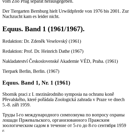
vom Zoo Prag separat herausgegeben.
Der Tiergarten Bernburg hielt Urwildpferde von 1976 bis 2001. Zur
Nachzucht kam es leider nicht.
Equus. Band 1 (1961/1967).
Redaktion: Dr. Zdeněk Veselovský (1961)
Redaktion: Prof. Dr. Heinrich Dathe (1967)
Nakladateství Československé Akademie VÉD, Praha. (1961)
Tierpark Berlin, Berlin. (1967)
Equus. Band 1, Nr. 1 (1961)
Sbornik praci z I. mezinárodniho symposia na ochranu koně
Převalského, které pořádala Zoologická zahrada v Praze ve dnech
5.-8. záři 1959.
Труды I-го международного симпозиума по вопросу охраны
лошади Пржевальского, организованного Пражским
зоологическим садом в течение от 5-го до 8-го сентября 1959
г.