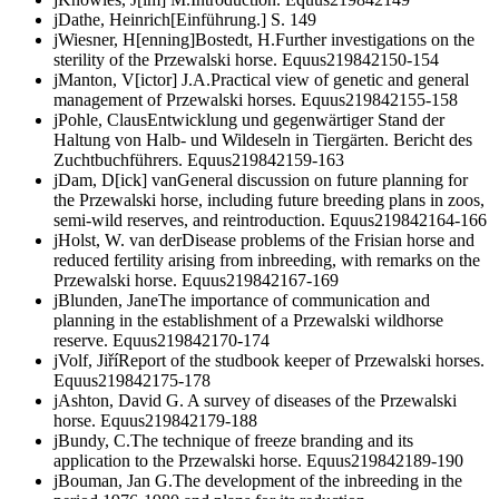
j
Dathe, Heinrich
[Einführung.]
S.
149
j
Wiesner, H[enning]
Bostedt, H.
Further investigations on the
sterility of the Przewalski horse.
Equus
2
1984
2
150-154
j
Manton, V[ictor] J.A.
Practical view of genetic and general
management of Przewalski horses.
Equus
2
1984
2
155-158
j
Pohle, Claus
Entwicklung und gegenwärtiger Stand der
Haltung von Halb- und Wildeseln in Tiergärten. Bericht des
Zuchtbuchführers.
Equus
2
1984
2
159-163
j
Dam, D[ick] van
General discussion on future planning for
the Przewalski horse, including future breeding plans in zoos,
semi-wild reserves, and reintroduction.
Equus
2
1984
2
164-166
j
Holst, W. van der
Disease problems of the Frisian horse and
reduced fertility arising from inbreeding, with remarks on the
Przewalski horse.
Equus
2
1984
2
167-169
j
Blunden, Jane
The importance of communication and
planning in the establishment of a Przewalski wildhorse
reserve.
Equus
2
1984
2
170-174
j
Volf, Jiří
Report of the studbook keeper of Przewalski horses.
Equus
2
1984
2
175-178
j
Ashton, David G.
A survey of diseases of the Przewalski
horse.
Equus
2
1984
2
179-188
j
Bundy, C.
The technique of freeze branding and its
application to the Przewalski horse.
Equus
2
1984
2
189-190
j
Bouman, Jan G.
The development of the inbreeding in the