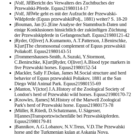
j
Volf, Jiří
Bericht des Verwalters des Zuchtbuches der
Przewalski-Pferde.
Equus
2
1980
1
14-17
j
Volf, Jiří
Wie geht es mit der Aufzucht der Przewalski-
Wildpferde (
Equus przewalskii
Polj., 1881) weiter?
S.
18-20
j
Bouman, Jan [G.]
Eine Analyse der Stammbuch-Daten und
einige Konklusionen hinsichtlich der zukünftigen Züchtung
der Przewalskipferde in Gefangenschaft.
Equus
2
1980
1
21-42
j
Ryder, O[liver] A.
Kumamoto, A.T.
Patterson, J.
Benirschke,
K[urt]
The chromosomal complement of
Equus przewalskii
Poliakoff.
Equus
2
1980
1
43-51
j
Trommershausen-Smith, A.
Suzuki, Y.
Stormont,
C.
Benirschke, K[urt]
Ryder, O[liver] A.
Blood type markers in
five Przewalski horses.
Equus
2
1980
1
52-54
j
Mackler, Sally F.
Dolan, James M.
Social structure and herd
behavior of
Equus przewalskii
Poliakov, 1881 at the San
Diego Wild Animal Park.
Equus
2
1980
1
55-69
j
Manton, V[ictor] J.A.
History of the Zoological Society of
London's herd of Przewalski wild horses.
Equus
2
1980
1
70-72
j
Knowles, J[ames] M.
History of the Marwell Zoological
Park's herd of Przewalski horse.
Equus
2
1980
1
73-78
j
Müller, R.
Rüedi, D.
Schatzmann, U.
Sägesser,
H[annes]
Transportzwischenfälle bei Przewalskipferden.
Equus
2
1980
1
79-81
j
Bannikov, A.G.
Lobanov, N.V.
Treus, V.D.
The Przewalski
horse and the Turkmenian kulan at Askania Nova.