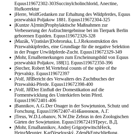
Equus
1
1967
2
302-303
Succinylcholinchlorid, Anectine,
Hufkorrektur
j
Herre, Wolf
Gedanken zur Erhaltung des Wildpferdes,
Equus
przewalskii
Poljakow 1881.
Equus
1
1967
2
304-325
j
Kuntze A[rmin]
Prophylaktische Maßnahmen zur
Verbesserung der Aufzuchtergebnisse bei im Tierpark Berlin
geborenen Equiden.
Equus
1
1967
2
326-328
j
Mazák, V[ratislav]
Dobroruka, L.J.
Rekonstruktion des
Przewalskipferdes, eine Grundlage für die negative Selektion
in der Prager Urwildpferde-Zucht.
Equus
1
1967
2
329-349
j
Mohr, Erna
Bemerkungen zum Erscheinungsbild von
Equus
przewalskii
Poljakov, 188[1].
Equus
1
1967
2
350-396
j
Stecher, Robert M.
Vertebral counts of the spine of the
Prjevalsky.
Equus
1
1967
2
397
j
Volf, Jiří
Bericht des Verwalters des Zuchtbuches der
Przewalski-Pferde.
Equus
1
1967
2
398-400
j
Volf, Jiří
Der Einfluß der Domestikation auf die
Formentwicklung des Unterkiefers beim Pferd.
Equus
1
1967
2
401-406
j
Bannikov, A.G.
Der Onager in der Sowjetunion, Schutz und
Forschung.
Equus
1
1967
2
407-414
Банников, А.Г.
j
Treus, W.D.
Lobanov, N.W.
Die Zebras in den Zoologischen
Gärten der Sowjetunion.
Equus
1
1967
2
419
Треус, В.Д.
j
Mohr, Erna
Bannikov, Andrej Grigorjewitsch
Heck,
Heinz
Meunier, Karl
Veselovský, Zdeněk
Entschließung.