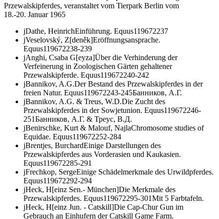
Przewalskipferdes, veranstaltet vom Tierpark Berlin vom
18.-20. Januar 1965
j
Dathe, Heinrich
Einführung.
Equus
1
1967
2
237
j
Veselovský, Z[deněk]
Eröffnungsansprache.
Equus
1
1967
2
238-239
j
Anghi, Csaba G[eyza]
Über die Verhinderung der
Verfeinerung in Zoologischen Gärten gehaltener
Przewalskipferde.
Equus
1
1967
2
240-242
j
Bannikov, A.G.
Der Bestand des Przewalskipferdes in der
freien Natur.
Equus
1
1967
2
243-245
Банников, А.Г.
j
Bannikov, A.G. & Treus, W.D.
Die Zucht des
Przewalskipferdes in der Sowjetunion.
Equus
1
1967
2
246-
251
Банников, А.Г. & Треус, В.Д.
j
Benirschke, Kurt & Malouf, Najla
Chromosome studies of
Equidae.
Equus
1
1967
2
252-284
j
Brentjes, Burchard
Einige Darstellungen des
Przewalskipferdes aus Vorderasien und Kaukasien.
Equus
1
1967
2
285-291
j
Frechkop, Serge
Einige Schädelmerkmale des Urwildpferdes.
Equus
1
1967
2
292-294
j
Heck, H[einz Sen.- München]
Die Merkmale des
Przewalskipferdes.
Equus
1
1967
2
295-301
Mit 5 Farbtafeln.
j
Heck, H[einz Jun. - Catskill]
Die Cap-Chur Gun im
Gebrauch an Einhufern der Catskill Game Farm.