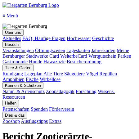
≡
Menü
Über uns
Aktuelles
FAQ: Häufige Fragen
Hochwasser
Geschichte
Besuch
Veranstaltungen
Öffnungszeiten
Tageskarten
Jahreskarten
Meine
Bernburger Stadtwerke Card
WelterbeCard
Wertgutschein
Parken
Gastronomie
Hunde
Hawazuzie
Besucherordnung
Tiere & Garten
Rundgang
Lageplan
Alle Tiere
Säugetiere
Vögel
Reptilien
Amphibien
Fische
Wirbellose
Kennen & Schützen
Natur- & Artenschutz
Zoopädagogik
Forschung
Wissens-
Ressourcen
Helfen
Patenschaften
Spenden
Förderverein
Dies & das
Zooshop
Ausflugstipps
Extras
Bericht Zootierärzte-