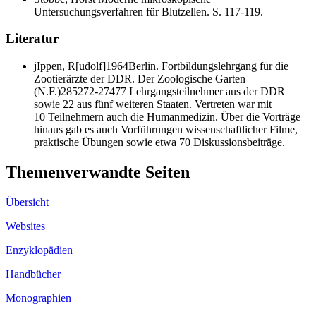
Untersuchungsverfahren für Blutzellen.
S. 117-119.
Literatur
j
Ippen, R[udolf]
1964
Berlin. Fortbildungslehrgang für die
Zootierärzte der DDR.
Der Zoologische Garten
(N.F.)
28
5
272-274
77 Lehrgangsteilnehmer aus der DDR
sowie 22 aus fünf weiteren Staaten. Vertreten war mit
10 Teilnehmern auch die Humanmedizin. Über die Vorträge
hinaus gab es auch Vorführungen wissenschaftlicher Filme,
praktische Übungen sowie etwa 70 Diskussionsbeiträge.
Themen­ver­wandte Seiten
Übersicht
Websites
Enzyklopädien
Handbücher
Monographien