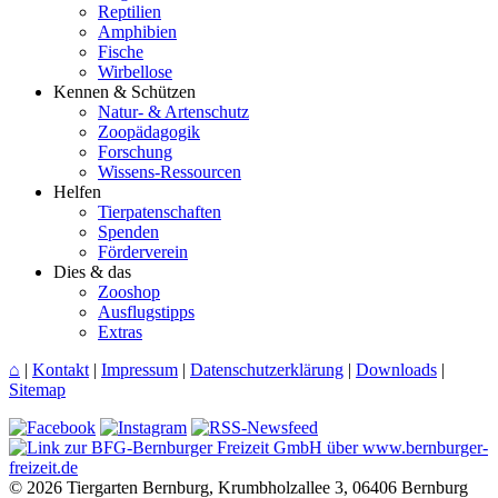
Reptilien
Amphibien
Fische
Wirbellose
Kennen & Schützen
Natur- & Artenschutz
Zoopädagogik
Forschung
Wissens-Ressourcen
Helfen
Tierpatenschaften
Spenden
Förderverein
Dies & das
Zooshop
Ausflugstipps
Extras
⌂
|
Kontakt
|
Impressum
|
Datenschutzerklärung
|
Downloads
|
Sitemap
© 2026 Tiergarten Bernburg, Krumbholzallee 3, 06406 Bernburg