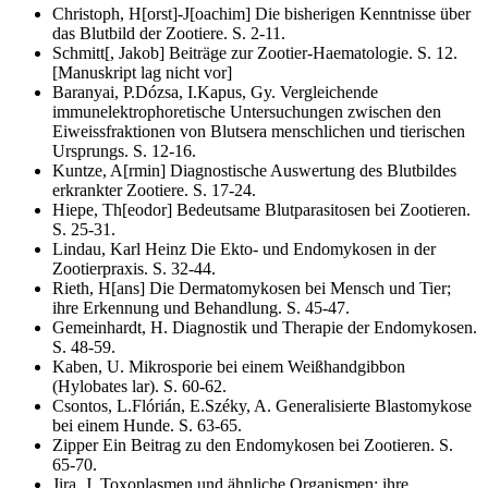
Christoph, H[orst]-J[oachim]
Die bisherigen Kenntnisse über
das Blutbild der Zootiere.
S. 2-11.
Schmitt[, Jakob]
Beiträge zur Zootier-Haematologie.
S. 12.
[Manuskript lag nicht vor]
Baranyai, P.
Dózsa, I.
Kapus, Gy.
Vergleichende
immunelektrophoretische Untersuchungen zwischen den
Eiweissfraktionen von Blutsera menschlichen und tierischen
Ursprungs.
S. 12-16.
Kuntze, A[rmin]
Diagnostische Auswertung des Blutbildes
erkrankter Zootiere.
S. 17-24.
Hiepe, Th[eodor]
Bedeutsame Blutparasitosen bei Zootieren.
S. 25-31.
Lindau, Karl Heinz
Die Ekto- und Endomykosen in der
Zootierpraxis.
S. 32-44.
Rieth, H[ans]
Die Dermatomykosen bei Mensch und Tier;
ihre Erkennung und Behandlung.
S. 45-47.
Gemeinhardt, H.
Diagnostik und Therapie der Endomykosen.
S. 48-59.
Kaben, U.
Mikrosporie bei einem Weißhandgibbon
(Hylobates lar).
S. 60-62.
Csontos, L.
Flórián, E.
Széky, A.
Generalisierte Blastomykose
bei einem Hunde.
S. 63-65.
Zipper
Ein Beitrag zu den Endomykosen bei Zootieren.
S.
65-70.
Jira, J.
Toxoplasmen und ähnliche Organismen; ihre