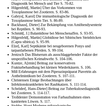
Diagnostik bei Mensch und Tier
S. 70-82.
Hilgenfeld[, Martin]
Über das Vorkommen von
Toxoplasmose bei Zootieren.
S. 83-86.
Gabrys[, Karol]
Die immunbiologische Diagnostik der
Toxoplasmose beim Tier.
S. 86-89.
Backhaus[, Dieter]
Zur Bekämpfung von Amöbendysenterie
bei Reptilien.
S. 90-93.
Schmitt[, J.]
Balantidiose bei Menschenaffen.
S. 93-95.
Hilgenfeld[, Martin]
Globidiose bei Sibirischen Steinböcken
(Capra sibirica).
S. 95-99.
Elze[, Karl]
Septikämie bei neugeborenen Ponys und
tarpanfarbenen Pferden.
S. 99-104.
Jentzsch
Das Blutserum als ausschlaggebender Faktor der
unspezifischen Keimabwehr.
S. 104-106.
Kuntze, A[rmin]
Beitrag zur konservativen
Frakturbehandlung bei kleinen Wiederkäuern.
S. 106.
Mill
Erfahrungen mit dem Piperazinpräparat Piavetrin als
Anthelmintikum bei Zootieren.
S. 107-111.
Christensen
Einige Beobachtungen über
Infektionskrankheiten bei Raubkatzen.
S. 111-114.
Schröder[, Hans-Dieter]
Beitrag zur Tuberkulosediagnostik
bei Zootieren.
S. 114-117.
Trolldenier
Demonstration von Farbaufnahmen eines
kastrierten Löwen.
S. 117.
Stobbe, Horst
Moderne mikroskopische