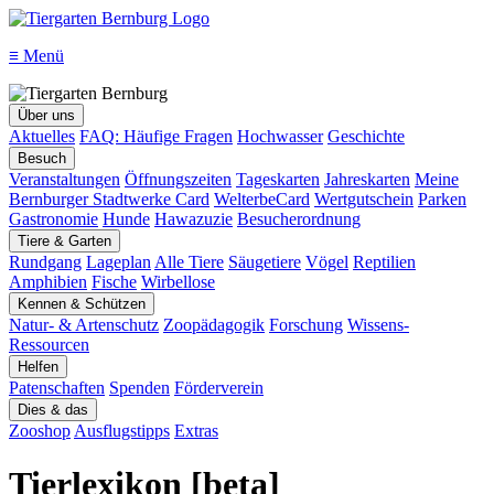
≡
Menü
Über uns
Aktuelles
FAQ: Häufige Fragen
Hochwasser
Geschichte
Besuch
Veranstaltungen
Öffnungszeiten
Tageskarten
Jahreskarten
Meine
Bernburger Stadtwerke Card
WelterbeCard
Wertgutschein
Parken
Gastronomie
Hunde
Hawazuzie
Besucherordnung
Tiere & Garten
Rundgang
Lageplan
Alle Tiere
Säugetiere
Vögel
Reptilien
Amphibien
Fische
Wirbellose
Kennen & Schützen
Natur- & Artenschutz
Zoopädagogik
Forschung
Wissens-
Ressourcen
Helfen
Patenschaften
Spenden
Förderverein
Dies & das
Zooshop
Ausflugstipps
Extras
Tierlexikon [beta]