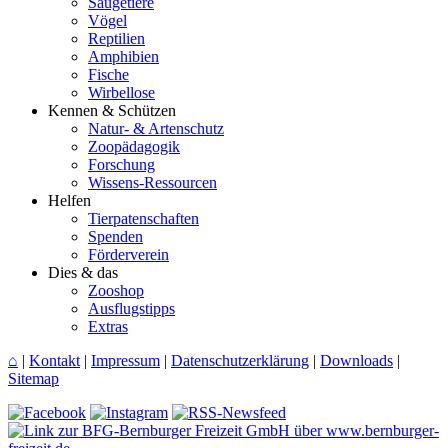
Säugetiere
Vögel
Reptilien
Amphibien
Fische
Wirbellose
Kennen & Schützen
Natur- & Artenschutz
Zoopädagogik
Forschung
Wissens-Ressourcen
Helfen
Tierpatenschaften
Spenden
Förderverein
Dies & das
Zooshop
Ausflugstipps
Extras
⌂
|
Kontakt
|
Impressum
|
Datenschutzerklärung
|
Downloads
|
Sitemap