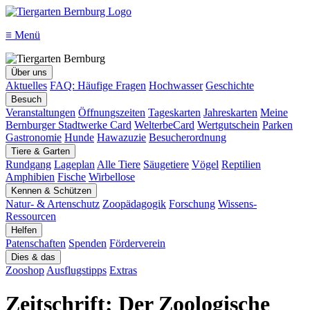
≡
Menü
Über uns
Aktuelles
FAQ: Häufige Fragen
Hochwasser
Geschichte
Besuch
Veranstaltungen
Öffnungszeiten
Tageskarten
Jahreskarten
Meine
Bernburger Stadtwerke Card
WelterbeCard
Wertgutschein
Parken
Gastronomie
Hunde
Hawazuzie
Besucherordnung
Tiere & Garten
Rundgang
Lageplan
Alle Tiere
Säugetiere
Vögel
Reptilien
Amphibien
Fische
Wirbellose
Kennen & Schützen
Natur- & Artenschutz
Zoopädagogik
Forschung
Wissens-
Ressourcen
Helfen
Patenschaften
Spenden
Förderverein
Dies & das
Zooshop
Ausflugstipps
Extras
Zeitschrift: Der Zoologische