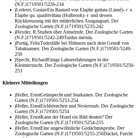
(N.F.)
17
1950
1/5
226-234
j
Lederer, Gustav
Ein Bastard von
Elaphe guttata
(Linné)-♂ x
Elaphe qu. quadrivittata
(Holbrook)-♀ und dessen
Rückkreuzung mit der mütterlichen Ausgangsart.
Der
Zoologische Garten (N.F.)
17
1950
1/5
235-242
j
Heyder, R.
Studien über Amselrufe.
Der Zoologische Garten
(N.F.)
17
1950
1/5
242-249
Turdus merula.
j
Portig, Felix
Todesfälle bei Hühnern nach dem Genuß von
Tabaksamen.
Der Zoologische Garten (N.F.)
17
1950
1/5
249-
250
j
Specht, Richard
Einige Laborerfahrungen in der
Kleintierzucht.
Der Zoologische Garten (N.F.)
17
1950
1/5
250-
253
Kleinere Mitteilungen
j
Heller, Ernst
Grünspecht und Starkasten.
Der Zoologische
Garten (N.F.)
17
1950
1/5
253-254
j
Heller, Ernst
Eichhörnchen und Nesterraub.
Der Zoologische
Garten (N.F.)
17
1950
1/5
254
j
Heller, Ernst
Kann der Hund ein Bild deuten?
Der
Zoologische Garten (N.F.)
17
1950
1/5
254-255
j
Heller, Ernst
Eine ungewöhnliche Gedächtnisprobe.
Der
Zoologische Garten (N.F.)
17
1950
1/5
255-256
Dackel, Furcht