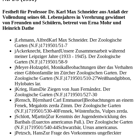
Festheft für Professor Dr. Karl Max Schneider aus Anlaß der
Vollendung seines 60. Lebens­jahres in Verehrung gewidmet
von Freunden und Schülern, betreut von Erna Mohr und
Heinrich Dathe
j
Lehmann, Alfred
Karl Max Schneider.
Der Zoologische
Garten (N.F.)
17
1950
1/5
1-7
j
Ackerknecht, Eberhard
Unsere Zusammenarbeit während
meiner Leipziger Jahre (1933 - 1945).
Der Zoologische
Garten (N.F.)
17
1950
1/5
8-9
j
Meyer-Holzapfel, Monika
Beobachtungen über das Verhalten
einer Gibbonfamilie im Zürcher Zoologischen Garten.
Der
Zoologische Garten (N.F.)
17
1950
1/5
10-27
Weißhandgibbon,
Hylobates lar.
j
Krieg, Hans
Die Ziegen von Juan Fernández.
Der
Zoologische Garten (N.F.)
17
1950
1/5
27-30
j
Rensch, B[ernhard Carl Emmanuel]
Beobachtungen an einem
Fenek,
Megalotis zerda
Zimm.
Der Zoologische Garten
(N.F.)
17
1950
1/5
30-40
Fennek, Wüstenfuchs,
Vulpes zerda.
j
Schlott, M[artin]
Zur Kenntnis der Jugendentwicklung des
Baribals (
Euarctos americanus
Pall.).
Der Zoologische Garten
(N.F.)
17
1950
1/5
40-44
Schwarzbär,
Ursus americanus.
j
Petzsch, Hans
Zur Frage des Vorkommens ungefleckter