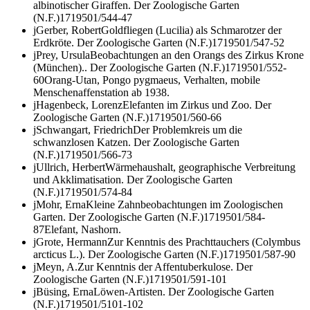
albinotischer Giraffen.
Der Zoologische Garten
(N.F.)
17
1950
1/5
44-47
j
Gerber, Robert
Goldfliegen
(Lucilia)
als Schmarotzer der
Erdkröte.
Der Zoologische Garten (N.F.)
17
1950
1/5
47-52
j
Prey, Ursula
Beobachtungen an den Orangs des Zirkus Krone
(München)..
Der Zoologische Garten (N.F.)
17
1950
1/5
52-
60
Orang-Utan,
Pongo pygmaeus,
Verhalten, mobile
Menschenaffenstation ab 1938.
j
Hagenbeck, Lorenz
Elefanten im Zirkus und Zoo.
Der
Zoologische Garten (N.F.)
17
1950
1/5
60-66
j
Schwangart, Friedrich
Der Problemkreis um die
schwanzlosen Katzen.
Der Zoologische Garten
(N.F.)
17
1950
1/5
66-73
j
Ullrich, Herbert
Wärmehaushalt, geographische Verbreitung
und Akklimatisation.
Der Zoologische Garten
(N.F.)
17
1950
1/5
74-84
j
Mohr, Erna
Kleine Zahnbeobachtungen im Zoologischen
Garten.
Der Zoologische Garten (N.F.)
17
1950
1/5
84-
87
Elefant, Nashorn.
j
Grote, Hermann
Zur Kenntnis des Prachttauchers (
Colymbus
arcticus
L.).
Der Zoologische Garten (N.F.)
17
1950
1/5
87-90
j
Meyn, A.
Zur Kenntnis der Affentuberkulose.
Der
Zoologische Garten (N.F.)
17
1950
1/5
91-101
j
Büsing, Erna
Löwen-Artisten.
Der Zoologische Garten
(N.F.)
17
1950
1/5
101-102