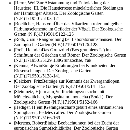
j
Herre, Wolf
Zur Abstammung und Entwicklung der
Haustiere. III. Die Haustierreste mittelalterlicher Siedlungen
der Hamburger Altstadt.
Der Zoologische Garten
(N.F.)
17
1950
1/5
103-121
j
Boetticher, Hans von
Über das Vikariieren roter und gelber
Färbungselemente im Gefieder der Vögel.
Der Zoologische
Garten (N.F.)
17
1950
1/5
122-125
j
Roth, Ursula
Rangordnung bei Laboratoriumsmäusen.
Der
Zoologische Garten (N.F.)
17
1950
1/5
126-128
j
Prell, Heinrich
Das Grunzrind (
Bos grunniens
L.) im
Schrifttum der Griechen und Römer.
Der Zoologische Garten
(N.F.)
17
1950
1/5
129-138
Grunzochse, Yak.
j
Kemna, Alwin
Einige Erfahrungen bei Krankheiten der
Riesenschlangen.
Der Zoologische Garten
(N.F.)
17
1950
1/5
138-141
j
Oelckers, Fritz
Beiträge zur Kenntnis der Zwergantilopen.
Der Zoologische Garten (N.F.)
17
1950
1/5
141-152
j
Steinmetz, H[ermann]
Verfrachtungsversuche mit
Mönchssittichen,
Myopsitta m. monacha
(Bodd.).
Der
Zoologische Garten (N.F.)
17
1950
1/5
152-166
j
Hediger, H[eini]
Gefangenschaftsgeburt eines afrikanischen
Springhasen,
Pedetes caffer
.
Der Zoologische Garten
(N.F.)
17
1950
1/5
166-169
j
Mertens, Robert
Einige Beobachtungen bei der Zucht der
europäischen Sumpfschildkröte.
Der Zoologische Garten