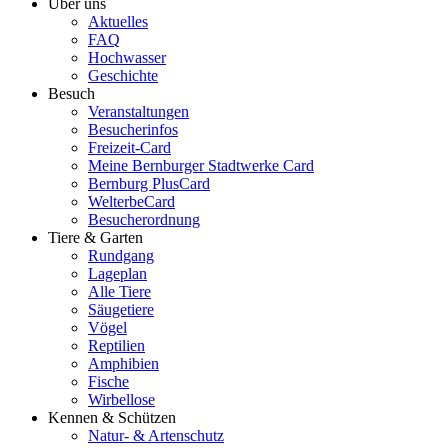
Über uns
Aktuelles
FAQ
Hochwasser
Geschichte
Besuch
Veranstaltungen
Besucherinfos
Freizeit-Card
Meine Bernburger Stadtwerke Card
Bernburg PlusCard
WelterbeCard
Besucherordnung
Tiere & Garten
Rundgang
Lageplan
Alle Tiere
Säugetiere
Vögel
Reptilien
Amphibien
Fische
Wirbellose
Kennen & Schützen
Natur- & Artenschutz