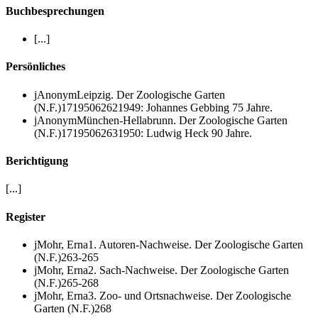
Buchbesprechungen
[...]
Persönliches
j
Anonym
Leipzig.
Der Zoologische Garten
(N.F.)
17
1950
6
262
1949: Johannes Gebbing 75 Jahre.
j
Anonym
München-Hellabrunn.
Der Zoologische Garten
(N.F.)
17
1950
6
263
1950: Ludwig Heck 90 Jahre.
Berichtigung
[...]
Register
j
Mohr, Erna
1. Autoren-Nachweise.
Der Zoologische Garten
(N.F.)
263-265
j
Mohr, Erna
2. Sach-Nachweise.
Der Zoologische Garten
(N.F.)
265-268
j
Mohr, Erna
3. Zoo- und Ortsnachweise.
Der Zoologische
Garten (N.F.)
268