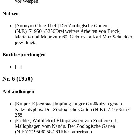
vor Wespen
Notizen
j
Anonym
[Ohne Titel.]
Der Zoologische Garten
(N.F.)
17
1950
1/5
256
Drei weitere Arbeiten von Brock,
Mertens und Mohr zum 60. Geburtstag Karl Max Schneider
gewidmet.
Buchbesprechungen
[...]
Nr. 6 (1950)
Abhandlungen
j
Kuiper, K[oenraad]
Impfung junger Großkatzen gegen
Katzentyphus.
Der Zoologische Garten (N.F.)
17
1950
6
257-
258
j
Eichler, Wolfdietrich
Ektoparasiten von Zootieren. I:
Mallophagen vom Nandu.
Der Zoologische Garten
(N.F.)
17
1950
6
258-261
Rhea americana