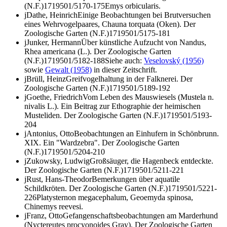
(N.F.)
17
1950
1/5
170-175
Emys orbicularis.
j
Dathe, Heinrich
Einige Beobachtungen bei Brutversuchen
eines Wehrvogelpaares,
Chauna torquata
(Oken).
Der
Zoologische Garten (N.F.)
17
1950
1/5
175-181
j
Junker, Hermann
Über künstliche Aufzucht von Nandus,
Rhea americana
(L.).
Der Zoologische Garten
(N.F.)
17
1950
1/5
182-188
Siehe auch:
Veselovský (1956)
sowie
Gewalt (1958)
in dieser Zeitschrift.
j
Brüll, Heinz
Greifvogelhaltung in der Falknerei.
Der
Zoologische Garten (N.F.)
17
1950
1/5
189-192
j
Goethe, Friedrich
Vom Leben des Mauswiesels (
Mustela n.
nivalis
L.). Ein Beitrag zur Ethographie der heimischen
Musteliden.
Der Zoologische Garten (N.F.)
17
1950
1/5
193-
204
j
Antonius, Otto
Beobachtungen an Einhufern in Schönbrunn.
XIX. Ein "Wardzebra".
Der Zoologische Garten
(N.F.)
17
1950
1/5
204-210
j
Zukowsky, Ludwig
Großsäuger, die Hagenbeck entdeckte.
Der Zoologische Garten (N.F.)
17
1950
1/5
211-221
j
Rust, Hans-Theodor
Bemerkungen über aquatile
Schildkröten.
Der Zoologische Garten (N.F.)
17
1950
1/5
221-
226
Platysternon megacephalum, Geoemyda spinosa,
Chinemys reevesi.
j
Franz, Otto
Gefangenschaftsbeobachtungen am Marderhund
(
Nyctereutes procyonoides
Gray).
Der Zoologische Garten