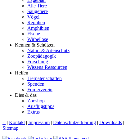
Lageplan
Alle Tiere
Säugetiere
Vögel
Reptilien
Amphibien
Fische
Wirbellose
Kennen & Schützen
Natur- & Artenschutz
Zoopädagogik
Forschung
Wissens-Ressourcen
Helfen
Tierpatenschaften
Spenden
Förderverein
Dies & das
Zooshop
Ausflugstipps
Extras
⌂
|
Kontakt
|
Impressum
|
Datenschutzerklärung
|
Downloads
|
Sitemap