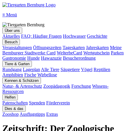
≡
Menü
Über uns
Aktuelles
FAQ: Häufige Fragen
Hochwasser
Geschichte
Besuch
Veranstaltungen
Öffnungszeiten
Tageskarten
Jahreskarten
Meine
Bernburger Stadtwerke Card
WelterbeCard
Wertgutschein
Parken
Gastronomie
Hunde
Hawazuzie
Besucherordnung
Tiere & Garten
Rundgang
Lageplan
Alle Tiere
Säugetiere
Vögel
Reptilien
Amphibien
Fische
Wirbellose
Kennen & Schützen
Natur- & Artenschutz
Zoopädagogik
Forschung
Wissens-
Ressourcen
Helfen
Patenschaften
Spenden
Förderverein
Dies & das
Zooshop
Ausflugstipps
Extras
Zeitschrift: Der Zoologische