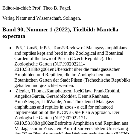
Editor-in-chief: Prof. Theo B. Pagel.
Verlag Natur und Wissenschaft, Solingen.
Band 90, Nummer 1 (2022), Titelbild:
Mantella
expectata
j
Peŝ, Tomáŝ, Jr.
Peŝ, Tomáŝ
Review of Malagasy amphibians
and reptiles kept and bred in the Zoological and Botanical
Garden of the town of Pilsen (Czech Republic).
Der
Zoologische Garten (N.F.)
90
2022
1
1-
20
10.53188/zg001
en
Übersicht über die madagassischen
Amphibien und Reptilien, die im Zoologischen und
Botanischen Garten der Stadt Pilsen (Tschechische Republik)
gehalten und gezüchtet werden.
j
Ziegler, Thomas
Kamphausen, Joel
Glaw, Frank
Crottini,
Angelica
Garcia, Gerardo
Rödder, Dennis
Rauhaus,
Anna
Stenger, Lilli
Wahle, Anna
Threatened Malagasy
amphibians and reptiles in zoos - a call for enhanced
implementation of the IUCN's One Plan Approach.
Der
Zoologische Garten (N.F.)
90
2022
1
21-
69
10.53188/zg002
en
Bedrohte Amphibien und Reptilien aus
Madagaskar in Zoos - ein Aufruf zur verstärkten Umsetzung
des "One Plan Approach" der Weltnaturschutzunion (IUCN).