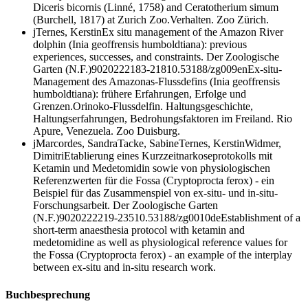
Diceris bicornis
(Linné, 1758) and
Ceratotherium simum
(Burchell, 1817) at Zurich Zoo.
Verhalten. Zoo Zürich.
j
Ternes, Kerstin
Ex situ management of the Amazon River
dolphin (
Inia geoffrensis humboldtiana
): previous
experiences, successes, and constraints.
Der Zoologische
Garten (N.F.)
90
2022
2
183-218
10.53188/zg009
en
Ex-situ-
Management des Amazonas-Flussdefins (
Inia geoffrensis
humboldtiana
): frühere Erfahrungen, Erfolge und
Grenzen.
Orinoko-Flussdelfin. Haltungsgeschichte,
Haltungserfahrungen, Bedrohungsfaktoren im Freiland. Rio
Apure, Venezuela. Zoo Duisburg.
j
Marcordes, Sandra
Tacke, Sabine
Ternes, Kerstin
Widmer,
Dimitri
Etablierung eines Kurzzeitnarkoseprotokolls mit
Ketamin und Medetomidin sowie von physiologischen
Referenzwerten für die Fossa (
Cryptoprocta ferox
) - ein
Beispiel für das Zusammenspiel von ex-situ- und in-situ-
Forschungsarbeit.
Der Zoologische Garten
(N.F.)
90
2022
2
219-235
10.53188/zg0010
de
Establishment of a
short-term anaesthesia protocol with ketamin and
medetomidine as well as physiological reference values for
the Fossa (
Cryptoprocta ferox
) - an example of the interplay
between ex-situ and in-situ research work.
Buchbesprechung