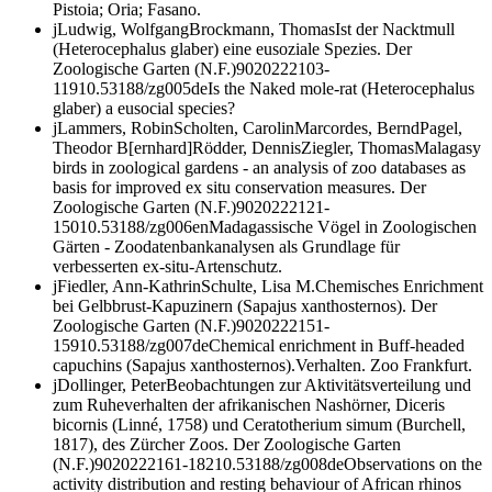
Pistoia; Oria; Fasano.
j
Ludwig, Wolfgang
Brockmann, Thomas
Ist der Nacktmull
(
Heterocephalus glaber
) eine eusoziale Spezies.
Der
Zoologische Garten (N.F.)
90
2022
2
103-
119
10.53188/zg005
de
Is the Naked mole-rat (
Heterocephalus
glaber
) a eusocial species?
j
Lammers, Robin
Scholten, Carolin
Marcordes, Bernd
Pagel,
Theodor B[ernhard]
Rödder, Dennis
Ziegler, Thomas
Malagasy
birds in zoological gardens - an analysis of zoo databases as
basis for improved ex situ conservation measures.
Der
Zoologische Garten (N.F.)
90
2022
2
121-
150
10.53188/zg006
en
Madagassische Vögel in Zoologischen
Gärten - Zoodatenbankanalysen als Grundlage für
verbesserten ex-situ-Artenschutz.
j
Fiedler, Ann-Kathrin
Schulte, Lisa M.
Chemisches Enrichment
bei Gelbbrust-Kapuzinern (
Sapajus xanthosternos
).
Der
Zoologische Garten (N.F.)
90
2022
2
151-
159
10.53188/zg007
de
Chemical enrichment in Buff-headed
capuchins (
Sapajus xanthosternos
).
Verhalten. Zoo Frankfurt.
j
Dollinger, Peter
Beobachtungen zur Aktivitätsverteilung und
zum Ruheverhalten der afrikanischen Nashörner,
Diceris
bicornis
(Linné, 1758) und
Ceratotherium simum
(Burchell,
1817), des Zürcher Zoos.
Der Zoologische Garten
(N.F.)
90
2022
2
161-182
10.53188/zg008
de
Observations on the
activity distribution and resting behaviour of African rhinos