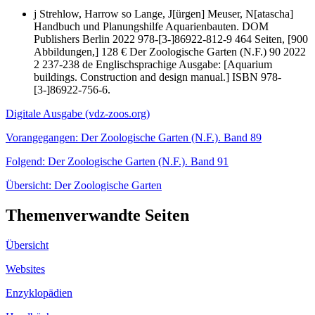
j
Strehlow, Harrow
so
Lange, J[ürgen]
Meuser, N[atascha]
Handbuch und Planungshilfe Aquarienbauten.
DOM
Publishers
Berlin
2022
978-[3-]86922-812-9
464 Seiten, [900
Abbildungen,] 128 €
Der Zoologische Garten (N.F.)
90
2022
2
237-238
de
Englischsprachige Ausgabe: [Aquarium
buildings. Construction and design manual.] ISBN 978-
[3-]86922-756-6.
Digitale Ausgabe (vdz-zoos.org)
Vorangegangen: Der Zoologische Garten (N.F.). Band 89
Folgend: Der Zoologische Garten (N.F.). Band 91
Übersicht: Der Zoologische Garten
Themen­ver­wandte Seiten
Übersicht
Websites
Enzyklopädien