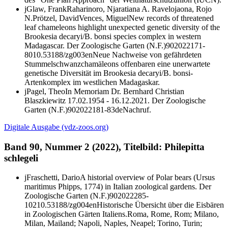
j
Glaw, Frank
Raharinoro, Njaratiana A.
Ravelojaona, Rojo
N.
Prötzel, David
Vences, Miguel
New records of threatened
leaf chameleons highlight unexpected genetic diversity of the
Brookesia decaryi/B. bonsi
species complex in western
Madagascar.
Der Zoologische Garten (N.F.)
90
2022
1
71-
80
10.53188/zg003
en
Neue Nachweise von gefährdeten
Stummelschwanzchamäleons offenbaren eine unerwartete
genetische Diversität im
Brookesia decaryi/B. bonsi
-
Artenkomplex im westlichen Madagaskar.
j
Pagel, Theo
In Memoriam Dr. Bernhard Christian
Blaszkiewitz 17.02.1954 - 16.12.2021.
Der Zoologische
Garten (N.F.)
90
2022
1
81-83
de
Nachruf.
Digitale Ausgabe (vdz-zoos.org)
Band 90, Nummer 2 (2022), Titelbild:
Philepitta
schlegeli
j
Fraschetti, Dario
A historial overview of Polar bears (
Ursus
maritimus
Phipps, 1774) in Italian zoological gardens.
Der
Zoologische Garten (N.F.)
90
2022
2
85-
102
10.53188/zg004
en
Historische Übersicht über die Eisbären
in Zoologischen Gärten Italiens.
Roma, Rome, Rom; Milano,
Milan, Mailand; Napoli, Naples, Neapel; Torino, Turin;