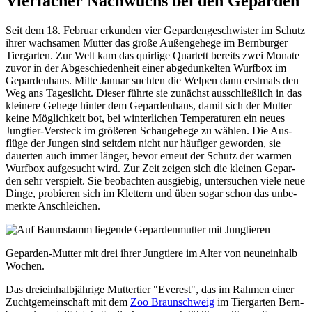
Vierfacher Nachwuchs bei den Geparden
Seit dem 18. Februar erkunden vier Geparden­geschwister im Schutz
ihrer wach­samen Mutter das große Außen­gehege im Bern­burger
Tier­garten. Zur Welt kam das quir­lige Quar­tett bereits zwei Monate
zuvor in der Abge­schieden­heit einer abge­dunkel­ten Wurf­box im
Gepar­den­haus. Mitte Januar such­ten die Wel­pen dann erst­mals den
Weg ans Tages­licht. Dieser führte sie zu­nächst aus­schließ­lich in das
klei­nere Ge­hege hinter dem Ge­parden­haus, damit sich der Mutter
keine Möglich­keit bot, bei winter­lichen Tempe­ratu­ren ein neues
Jung­tier-Versteck im grö­ßeren Schau­gehege zu wäh­len. Die Aus­
flüge der Jungen sind seit­dem nicht nur häu­figer ge­wor­den, sie
dauer­ten auch immer länger, bevor erneut der Schutz der warmen
Wurf­box auf­ge­sucht wird. Zur Zeit zeigen sich die klei­nen Gepar­
den sehr ver­spielt. Sie beob­achten aus­giebig, unter­suchen viele neue
Dinge, pro­bieren sich im Klet­tern und üben sogar schon das un­be­
merkte An­schlei­chen.
Geparden-Mutter mit drei ihrer Jung­tiere im Alter von neun­ein­halb
Wochen.
Das drei­einhalb­jährige Mutter­tier "Everest", das im Rahmen einer
Zucht­ge­mein­schaft mit dem
Zoo Braun­schweig
im Tier­garten Bern­