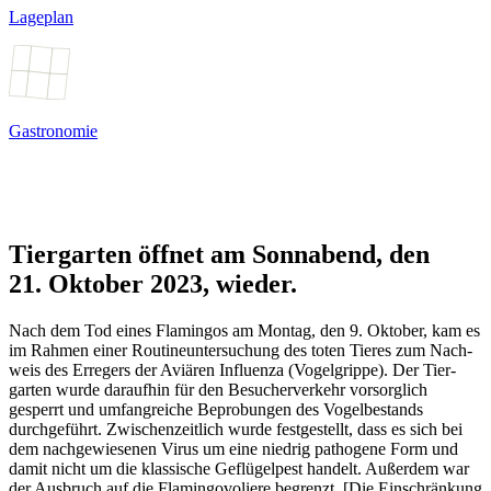
Lageplan
Gastronomie
Tiergarten öffnet am Sonnabend, den
21. Oktober 2023, wieder.
Nach dem Tod eines Flamingos am Montag, den 9. Oktober, kam es
im Rahmen einer Routine­unter­suchung des toten Tieres zum Nach­
weis des Erregers der Aviären Influ­enza (Vogel­grippe). Der Tier­
garten wurde daraufhin für den Besucher­verkehr vorsorglich
gesperrt und umfang­reiche Beprob­ungen des Vogel­bestands
durchgeführt. Zwischen­zeitlich wurde fest­gestellt, dass es sich bei
dem nachge­wiesenen Virus um eine niedrig patho­gene Form und
damit nicht um die klassische Geflügel­pest handelt. Außer­dem war
der Aus­bruch auf die Flamingo­voliere begrenzt. [Die Einschränkung