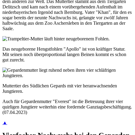
dem anderen zur Welt. Das Mutter­tier stammt aus dem Tier­garten
Delitzsch und kam nach einem vor­über­gehenden Aufent­halt im
nieder­bayerischen Irgenöd nach Bernburg. Vater "Khan", für den es
sogar bereits der neunte Nachwuchs ist, gelangte vor zwölf Jahren
halb­wüchsig aus dem Zoo Aschers­leben in den Tier­garten an der
Saale.
Das neu­gebo­rene Hengst­fohlen "Apollo" ist von kräf­tiger Statur.
Mit seinen noch über­pro­por­tional langen Beinen kommt es schon
gut zurecht.
Muttertier des Südlichen Gepards mit vier heranwachsenden
Jungtieren.
Auch für Geparden­mutter "Everest" ist die Betreu­ung ihrer vier
quir­ligen Jung­tiere weiter­hin eine for­dernde Ganz­tags­be­schäf­tigung.
(07.04.2023)
▲