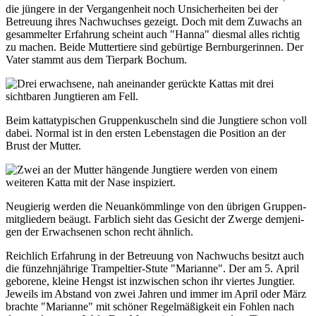
die jüngere in der Ver­gangen­heit noch Unsicher­heiten bei der
Betreuung ihres Nach­wuchses gezeigt. Doch mit dem Zuwachs an
gesam­melter Erfah­rung scheint auch "Hanna" diesmal alles richtig
zu machen. Beide Mutter­tiere sind gebür­tige Bern­burger­innen. Der
Vater stammt aus dem Tier­park Bochum.
Beim katta­typischen Gruppen­kuscheln sind die Jung­tiere schon voll
dabei. Normal ist in den ersten Lebens­tagen die Posi­tion an der
Brust der Mutter.
Neugierig werden die Neu­an­kömmlinge von den übrigen Gruppen­
mit­gliedern beäugt. Farb­lich sieht das Gesicht der Zwerge dem­jeni­
gen der Erwach­senen schon recht ähnlich.
Reichlich Erfahrung in der Betreuung von Nachwuchs besitzt auch
die fünzehnjährige Trampeltier-Stute "Marianne". Der am 5. April
geborene, kleine Hengst ist inzwi­schen schon ihr viertes Jung­tier.
Jeweils im Abstand von zwei Jahren und immer im April oder März
brachte "Marianne" mit schöner Regelmäßigkeit ein Fohlen nach