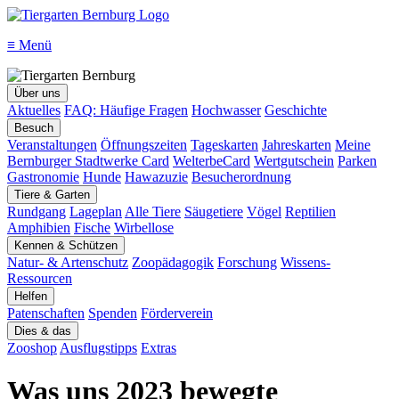
≡
Menü
Über uns
Aktuelles
FAQ: Häufige Fragen
Hochwasser
Geschichte
Besuch
Veranstaltungen
Öffnungszeiten
Tageskarten
Jahreskarten
Meine
Bernburger Stadtwerke Card
WelterbeCard
Wertgutschein
Parken
Gastronomie
Hunde
Hawazuzie
Besucherordnung
Tiere & Garten
Rundgang
Lageplan
Alle Tiere
Säugetiere
Vögel
Reptilien
Amphibien
Fische
Wirbellose
Kennen & Schützen
Natur- & Artenschutz
Zoopädagogik
Forschung
Wissens-
Ressourcen
Helfen
Patenschaften
Spenden
Förderverein
Dies & das
Zooshop
Ausflugstipps
Extras
Was uns 2023 bewegte