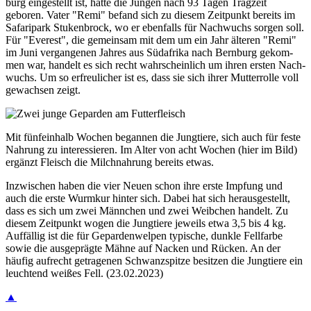
burg ein­ge­stellt ist, hatte die Jungen nach 93 Tagen Trag­zeit
geboren. Vater "Remi" be­fand sich zu die­sem Zeit­punkt be­reits im
Safari­park Stuken­brock, wo er eben­falls für Nach­wuchs sor­gen soll.
Für "Everest", die gemein­sam mit dem um ein Jahr älte­ren "Remi"
im Juni ver­gang­enen Jahres aus Süd­afrika nach Bern­burg ge­kom­
men war, handelt es sich recht wahr­schein­lich um ihren ers­ten Nach­
wuchs. Um so er­freu­licher ist es, dass sie sich ihrer Mutter­rolle voll
ge­wachsen zeigt.
Mit fünf­einhalb Wochen be­gan­nen die Jung­tiere, sich auch für feste
Nah­rung zu interes­sieren. Im Alter von acht Wochen (hier im Bild)
ergänzt Fleisch die Milch­nahrung bereits etwas.
Inzwi­schen haben die vier Neuen schon ihre erste Impfung und
auch die erste Wurm­kur hinter sich. Dabei hat sich heraus­ge­stellt,
dass es sich um zwei Männ­chen und zwei Weib­chen handelt. Zu
die­sem Zeit­punkt wogen die Jung­tiere je­weils etwa 3,5 bis 4 kg.
Auf­fällig ist die für Geparden­welpen typische, dunkle Fell­farbe
sowie die aus­ge­prägte Mähne auf Nacken und Rücken. An der
häufig auf­recht ge­tra­genen Schwanz­spitze be­sitzen die Jung­tiere ein
leuch­tend weißes Fell. (23.02.2023)
▲