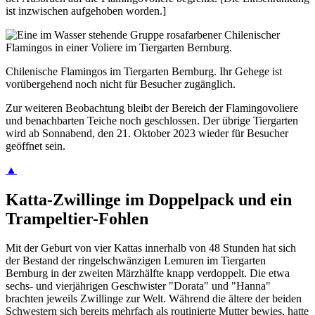
ist inzwischen aufgehoben worden.]
Chilenische Flamingos im Tiergarten Bernburg. Ihr Gehege ist
vorübergehend noch nicht für Besucher zugänglich.
Zur weiteren Beob­achtung bleibt der Bereich der Flamingo­voliere
und benach­barten Teiche noch ge­schlos­sen. Der übrige Tier­garten
wird ab Sonn­abend, den 21. Oktober 2023 wieder für Besu­cher
geöff­net sein.
▲
Katta-Zwillinge im Doppelpack und ein
Trampeltier-Fohlen
Mit der Geburt von vier Kattas innerhalb von 48 Stunden hat sich
der Bestand der ringel­schwänzigen Lemuren im Tiergarten
Bernburg in der zweiten März­hälfte knapp verdoppelt. Die etwa
sechs- und vier­jährigen Geschwister "Dorata" und "Hanna"
brachten jeweils Zwillinge zur Welt. Während die ältere der beiden
Schwes­tern sich bereits mehr­fach als routi­nierte Mutter bewies, hatte